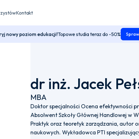
rzystów
Kontakt
yj nowy poziom edukacji!
Topowe studia teraz do -50%
Spraw
dr inż. Jacek Peł
MBA
Doktor specjalności Ocena efektywności pr
Absolwent Szkoły Głównej Handlowej w Wa
Praktyk oraz teoretyk zarządzania, autor o
naukowych. Wykładowca PTI specjalizujący