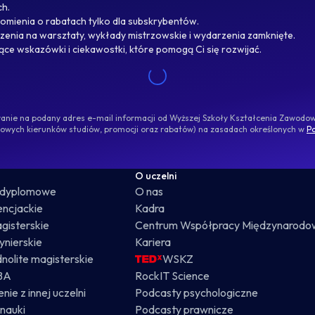
ch.
omienia o rabatach tylko dla subskrybentów.
enia na warsztaty, wykłady mistrzowskie i wydarzenia zamknięte.
jące wskazówki i ciekawostki, które pomogą Ci się rozwijać.
ywanie na podany adres e-mail informacji od Wyższej Szkoły Kształcenia Zawod
nowych kierunków studiów, promocji oraz rabatów) na zasadach określonych w
Po
O uczelni
odyplomowe
O nas
cencjackie
Kadra
gisterskie
Centrum Współpracy Międzynarodo
żynierskie
Kariera
dnolite magisterskie
WSKZ
BA
RockIT Science
nie z innej uczelni
Podcasty psychologiczne
nauki
Podcasty prawnicze