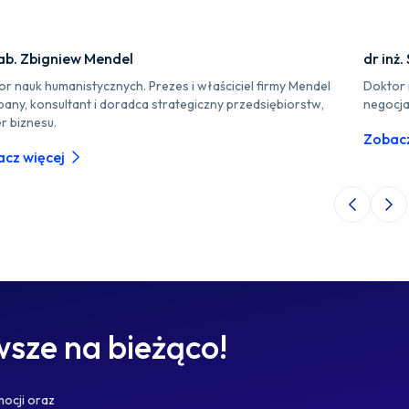
ab. Zbigniew Mendel
dr inż.
r nauk humanistycznych. Prezes i właściciel firmy Mendel
Doktor 
any, konsultant i doradca strategiczny przedsiębiorstw,
negocjac
r biznesu.
Zobacz
cz więcej
Poprzedni 
Nas
sze na bieżąco!
mocji oraz