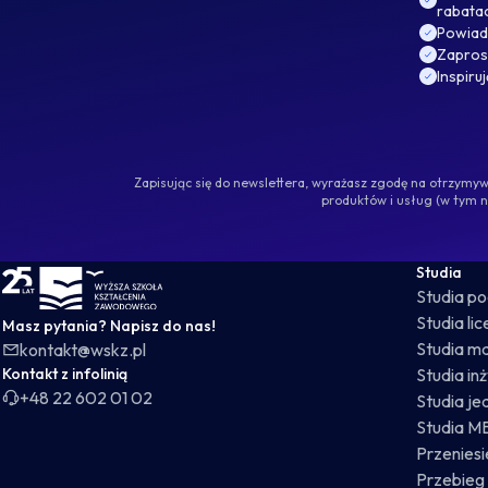
rabata
Powiad
Zaprosz
Inspiru
Zapisując się do newslettera, wyrażasz zgodę na otrzym
produktów i usług (w tym 
WSKZ - strona główna
Studia
Studia p
Studia li
Masz pytania? Napisz do nas!
Studia ma
kontakt@wskz.pl
Kontakt z infolinią
Studia in
+48 22 602 01 02
Studia je
Studia M
Przeniesie
Przebieg 