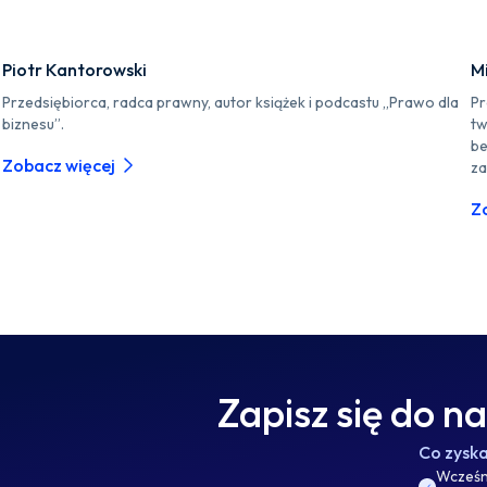
Piotr Kantorowski
M
Przedsiębiorca, radca prawny, autor książek i podcastu „Prawo dla
Pr
biznesu”.
tw
be
Zobacz więcej
za
Z
Zapisz się do n
Co zysk
Wcześni