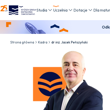
WSKZ - strona główna
Studia
Uczelnia
Dotacje
Dla matu
Odkr
Strona główna
Kadra
dr inż. Jacek Pełszyński