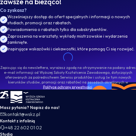
zawsze na bieżąco!
Co zyskasz?
Wcześniejszy dostęp do ofert specjalnych i informacji o nowych
studiach, promocji oraz rabatach.
Powiadomienia o rabatach tylko dla subskrybentów.
Zaproszenia na warsztaty, wykłady mistrzowskie i wydarzenia
zamknięte.
Inspirujące wskazówki i ciekawostki, które pomogą Ci się rozwijać.
Zapisując się do newslettera, wyrażasz zgodę na otrzymywanie na podany adres
e-mail informacji od Wyższej Szkoły Kształcenia Zawodowego, dotyczących
oferowanych za pośrednictwem Serwisu produktów i usług (w tym nowych
kierunków studiów, promocji oraz rabatów) na zasadach określonych w
Polityce ochrony prywatności
.
WSKZ - strona główna
Masz pytania? Napisz do nas!
kontakt@wskz.pl
Kontakt z infolinią
+48 22 602 01 02
Studia