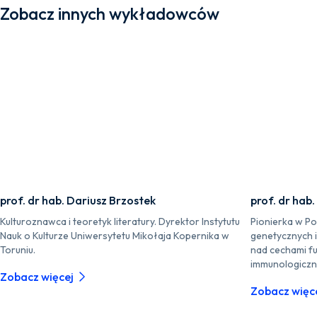
Zobacz innych wykładowców
prof. dr hab. Dariusz Brzostek
prof. dr hab
Kulturoznawca i teoretyk literatury. Dyrektor Instytutu
Pionierka w P
Nauk o Kulturze Uniwersytetu Mikołaja Kopernika w
genetycznych 
Toruniu.
nad cechami fu
immunologiczn
Zobacz więcej
Zobacz więc