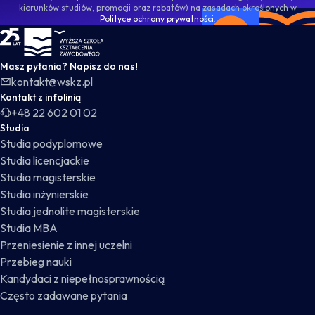
kierunków studiów, promocji oraz rabatów) na zasadach określonych w
Polityce ochrony prywatności
.
WSKZ - strona główna
Masz pytania? Napisz do nas!
kontakt@wskz.pl
Kontakt z infolinią
+48 22 602 01 02
Studia
Studia podyplomowe
Studia licencjackie
Studia magisterskie
Studia inżynierskie
Studia jednolite magisterskie
Studia MBA
Przeniesienie z innej uczelni
Przebieg nauki
Kandydaci z niepełnosprawnością
Często zadawane pytania