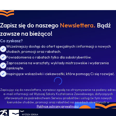
Zapisz się do naszego
Newslettera.
Bądź
zawsze na bieżąco!
Co zyskasz?
Wcześniejszy dostęp do ofert specjalnych i informacji o nowych
studiach, promocji oraz rabatach.
Powiadomienia o rabatach tylko dla subskrybentów.
Zaproszenia na warsztaty, wykłady mistrzowskie i wydarzenia
zamknięte.
Inspirujące wskazówki i ciekawostki, które pomogą Ci się rozwijać.
Zapisując się do newslettera, wyrażasz zgodę na otrzymywanie na podany adres
e-mail informacji od Wyższej Szkoły Kształcenia Zawodowego, dotyczących
oferowanych za pośrednictwem Serwisu produktów i usług (w tym nowych
kierunków studiów, promocji oraz rabatów) na zasadach określonych w
Polityce ochrony prywatności
.
WSKZ - strona główna