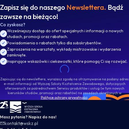
Zapisz się do naszego
Newslettera.
Bądź
zawsze na bieżąco!
Co zyskasz?
Wcześniejszy dostęp do ofert specjalnych i informacji o nowych
studiach, promocji oraz rabatach.
Powiadomienia o rabatach tylko dla subskrybentów.
Zaproszenia na warsztaty, wykłady mistrzowskie i wydarzenia
zamknięte.
Inspirujące wskazówki i ciekawostki, które pomogą Ci się rozwijać.
Zapisując się do newslettera, wyrażasz zgodę na otrzymywanie na podany adres
e-mail informacji od Wyższej Szkoły Kształcenia Zawodowego, dotyczących
oferowanych za pośrednictwem Serwisu produktów i usług (w tym nowych
kierunków studiów, promocji oraz rabatów) na zasadach określonych w
Polityce ochrony prywatności
.
WSKZ - strona główna
Masz pytania? Napisz do nas!
kontakt@wskz.pl