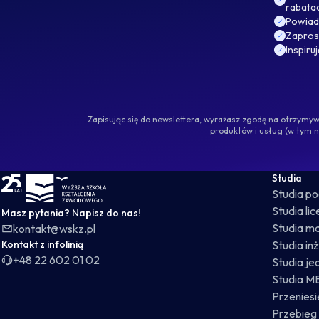
rabata
Powiad
Zaprosz
Inspiru
Zapisując się do newslettera, wyrażasz zgodę na otrzym
produktów i usług (w tym 
WSKZ - strona główna
Studia
Studia p
Studia li
Masz pytania? Napisz do nas!
Studia ma
kontakt@wskz.pl
Kontakt z infolinią
Studia in
+48 22 602 01 02
Studia je
Studia M
Przeniesie
Przebieg 