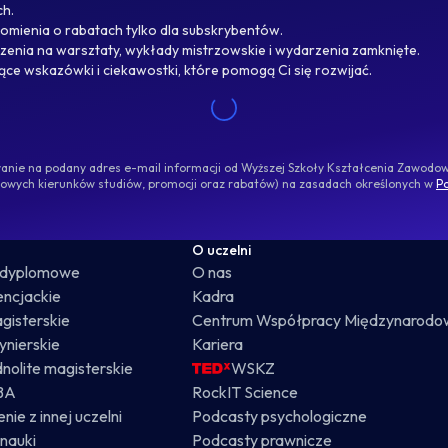
ch.
omienia o rabatach tylko dla subskrybentów.
enia na warsztaty, wykłady mistrzowskie i wydarzenia zamknięte.
jące wskazówki i ciekawostki, które pomogą Ci się rozwijać.
ywanie na podany adres e-mail informacji od Wyższej Szkoły Kształcenia Zawod
nowych kierunków studiów, promocji oraz rabatów) na zasadach określonych w
Po
O uczelni
odyplomowe
O nas
cencjackie
Kadra
gisterskie
Centrum Współpracy Międzynarodo
żynierskie
Kariera
dnolite magisterskie
WSKZ
BA
RockIT Science
nie z innej uczelni
Podcasty psychologiczne
nauki
Podcasty prawnicze