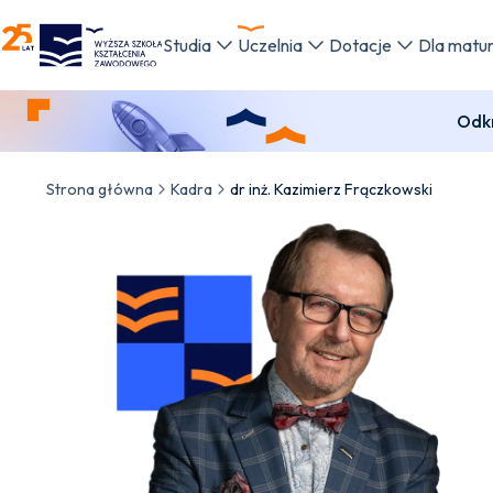
WSKZ - strona główna
Studia
Uczelnia
Dotacje
Dla matu
Odkr
Strona główna
Kadra
dr inż. Kazimierz Frączkowski