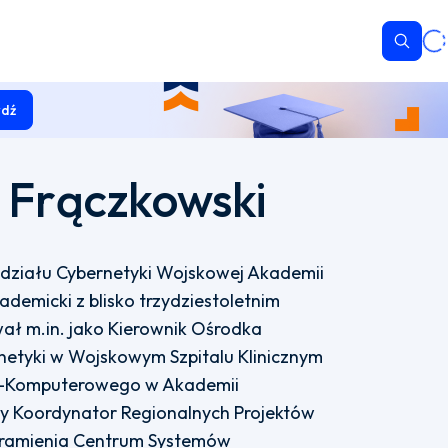
Wyszu
dź
z Frączkowski
ydziału Cybernetyki Wojskowej Akademii
emicki z blisko trzydziestoletnim
ł m.in. jako Kierownik Ośrodka
netyki w Wojskowym Szpitalu Klinicznym
o-Komputerowego w Akademii
y Koordynator Regionalnych Projektów
z ramienia Centrum Systemów