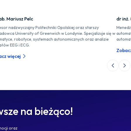
ab. Mariusz Pelc
dr inż
sor nadzwyczajny Politechniki Opolskiej oraz starszy
Menedże
adowca University of Greenwich w Londynie. Specjalizuje się w
automaty
matyce, robotyce, systemach autonomicznych oraz analizie
automat
ałów EEG i ECG.
Zobacz
cz więcej
Poprzedni 
Nas
sze na bieżąco!
mocji oraz