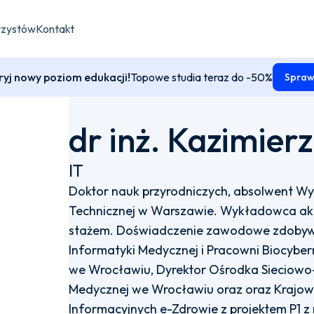
rzystów
Kontakt
yj nowy poziom edukacji!
Topowe studia teraz do -50%
Spraw
dr inż. Kazimier
IT
Doktor nauk przyrodniczych, absolwent W
Technicznej w Warszawie. Wykładowca akad
stażem. Doświadczenie zawodowe zdobywa
Informatyki Medycznej i Pracowni Biocyber
we Wrocławiu, Dyrektor Ośrodka Sieciow
Medycznej we Wrocławiu oraz oraz Krajow
Informacyjnych e-Zdrowie z projektem P1 