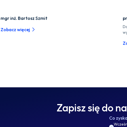
mgr inż. Bartosz Szmit
p
Do
Zobacz więcej
wy
Z
Zapisz się do n
Co zysk
Wcześni