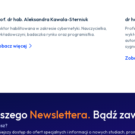
rof. dr hab. Aleksandra Kawala-Sterniuk
dr h
ktor habilitowana w zakresie cybernetyki. Nauczycielka,
Profe
kładowczyni, badaczka rynku oraz programistka.
wykł
auto
obacz więcej
sygn
Zoba
aszego
Newslettera.
Bądź zaw
asz?
ejszy dostęp do ofert specjalnych i informacji o nowych studiach, pro