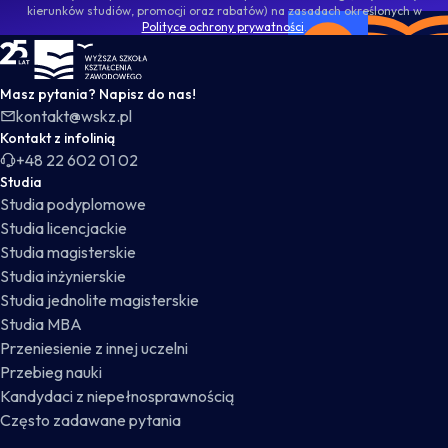
kierunków studiów, promocji oraz rabatów) na zasadach określonych w
Polityce ochrony prywatności
.
WSKZ - strona główna
Masz pytania? Napisz do nas!
kontakt@wskz.pl
Kontakt z infolinią
+48 22 602 01 02
Studia
Studia podyplomowe
Studia licencjackie
Studia magisterskie
Studia inżynierskie
Studia jednolite magisterskie
Studia MBA
Przeniesienie z innej uczelni
Przebieg nauki
Kandydaci z niepełnosprawnością
Często zadawane pytania