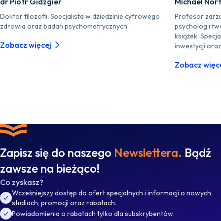
dr Piotr Gidzgier
Michael Nor
Doktor filozofii. Specjalista w dziedzinie cyfrowego
Profesor zarz
zdrowia oraz badań psychometrycznych.
psycholog i tw
książek. Specja
Zobacz więcej
inwestycji ora
Zobacz więc
Zapisz się do naszego
Newslettera.
Bądź
zawsze na bieżąco!
Co zyskasz?
Wcześniejszy dostęp do ofert specjalnych i informacji o nowych
studiach, promocji oraz rabatach.
Powiadomienia o rabatach tylko dla subskrybentów.