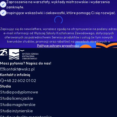
Zaproszenia na warsztaty, wykłady mistrzowskie i wydarzenia
zamknięte.
Inspirujące wskazówki i ciekawostki, które pomogą Ci się rozwijać.
Zapisując się do newslettera, wyrażasz zgodę na otrzymywanie na podany adres
e-mail informacji od Wyższej Szkoły Kształcenia Zawodowego, dotyczących
oferowanych za pośrednictwem Serwisu produktów i usług (w tym nowych
kierunków studiów, promocji oraz rabatów) na zasadach określonych w
Polityce ochrony prywatności
.
WSKZ - strona główna
Masz pytania? Napisz do nas!
kontakt@wskz.pl
Kontakt z infolinią
+48 22 602 01 02
Studia
Studia podyplomowe
Studia licencjackie
Studia magisterskie
Studia inżynierskie