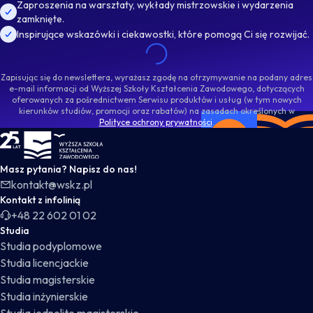
Zaproszenia na warsztaty, wykłady mistrzowskie i wydarzenia
zamknięte.
Inspirujące wskazówki i ciekawostki, które pomogą Ci się rozwijać.
Zapisując się do newslettera, wyrażasz zgodę na otrzymywanie na podany adres
e-mail informacji od Wyższej Szkoły Kształcenia Zawodowego, dotyczących
oferowanych za pośrednictwem Serwisu produktów i usług (w tym nowych
kierunków studiów, promocji oraz rabatów) na zasadach określonych w
Polityce ochrony prywatności
.
WSKZ - strona główna
Masz pytania? Napisz do nas!
kontakt@wskz.pl
Kontakt z infolinią
+48 22 602 01 02
Studia
Studia podyplomowe
Studia licencjackie
Studia magisterskie
Studia inżynierskie