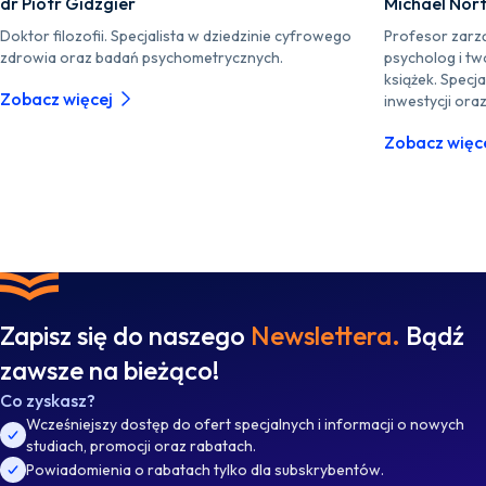
dr Piotr Gidzgier
Michael Nor
Doktor filozofii. Specjalista w dziedzinie cyfrowego
Profesor zarz
zdrowia oraz badań psychometrycznych.
psycholog i tw
książek. Specja
Zobacz więcej
inwestycji ora
Zobacz więc
Zapisz się do naszego
Newslettera.
Bądź
zawsze na bieżąco!
Co zyskasz?
Wcześniejszy dostęp do ofert specjalnych i informacji o nowych
studiach, promocji oraz rabatach.
Powiadomienia o rabatach tylko dla subskrybentów.