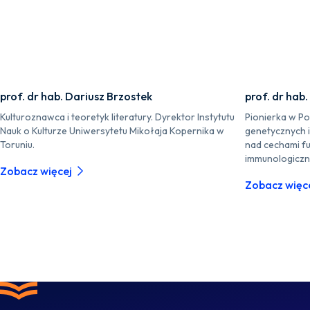
prof. dr hab. Dariusz Brzostek
prof. dr hab
Kulturoznawca i teoretyk literatury. Dyrektor Instytutu
Pionierka w P
Nauk o Kulturze Uniwersytetu Mikołaja Kopernika w
genetycznych 
Toruniu.
nad cechami fu
immunologiczn
Zobacz więcej
Zobacz więc