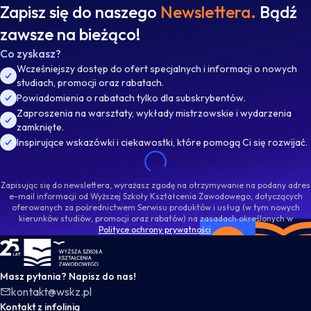
Zapisz się do naszego
Newslettera.
Bądź
zawsze na bieżąco!
Co zyskasz?
Wcześniejszy dostęp do ofert specjalnych i informacji o nowych
studiach, promocji oraz rabatach.
Powiadomienia o rabatach tylko dla subskrybentów.
Zaproszenia na warsztaty, wykłady mistrzowskie i wydarzenia
zamknięte.
Inspirujące wskazówki i ciekawostki, które pomogą Ci się rozwijać.
Zapisując się do newslettera, wyrażasz zgodę na otrzymywanie na podany adres
e-mail informacji od Wyższej Szkoły Kształcenia Zawodowego, dotyczących
oferowanych za pośrednictwem Serwisu produktów i usług (w tym nowych
kierunków studiów, promocji oraz rabatów) na zasadach określonych w
Polityce ochrony prywatności
.
WSKZ - strona główna
Masz pytania? Napisz do nas!
kontakt@wskz.pl
Kontakt z infolinią