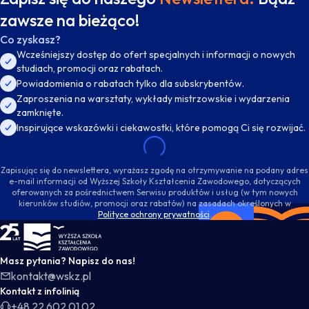
zawsze na bieżąco!
Co zyskasz?
Wcześniejszy dostęp do ofert specjalnych i informacji o nowych
studiach, promocji oraz rabatach.
Powiadomienia o rabatach tylko dla subskrybentów.
Zaproszenia na warsztaty, wykłady mistrzowskie i wydarzenia
zamknięte.
Inspirujące wskazówki i ciekawostki, które pomogą Ci się rozwijać.
Zapisując się do newslettera, wyrażasz zgodę na otrzymywanie na podany adres
e-mail informacji od Wyższej Szkoły Kształcenia Zawodowego, dotyczących
oferowanych za pośrednictwem Serwisu produktów i usług (w tym nowych
kierunków studiów, promocji oraz rabatów) na zasadach określonych w
Polityce ochrony prywatności
.
WSKZ - strona główna
Masz pytania? Napisz do nas!
kontakt@wskz.pl
Kontakt z infolinią
+48 22 602 01 02