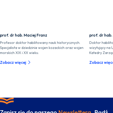
prof. dr hab. Maciej Franz
prof. dr hab.
Profesor doktor habilitowany nauk historycznych.
Doktor habilit
Specjalista w dziedzinie wojen kozackich oraz wojen
wizytujący na 
morskich XIX i XX wieku.
Katedry Zarzą
Zobacz więcej
Zobacz więc
Zapisz się do naszego
Newslettera.
Bądź