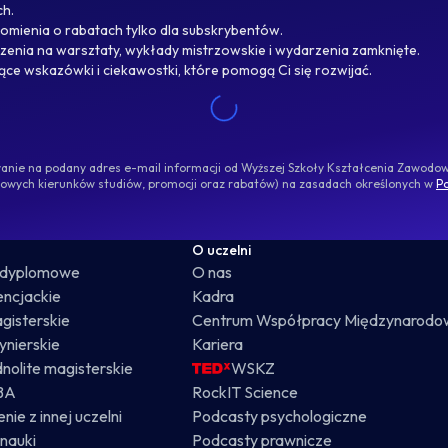
ch.
omienia o rabatach tylko dla subskrybentów.
enia na warsztaty, wykłady mistrzowskie i wydarzenia zamknięte.
jące wskazówki i ciekawostki, które pomogą Ci się rozwijać.
ywanie na podany adres e-mail informacji od Wyższej Szkoły Kształcenia Zawod
nowych kierunków studiów, promocji oraz rabatów) na zasadach określonych w
Po
O uczelni
odyplomowe
O nas
cencjackie
Kadra
gisterskie
Centrum Współpracy Międzynarodo
żynierskie
Kariera
dnolite magisterskie
WSKZ
BA
RockIT Science
nie z innej uczelni
Podcasty psychologiczne
nauki
Podcasty prawnicze