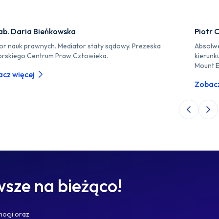
ab. Daria Bieńkowska
Piotr 
or nauk prawnych. Mediator stały sądowy. Prezeska
Absolwe
rskiego Centrum Praw Człowieka.
kierunk
Mount E
cz więcej
Zobacz
Poprzedni 
Nas
sze na bieżąco!
mocji oraz