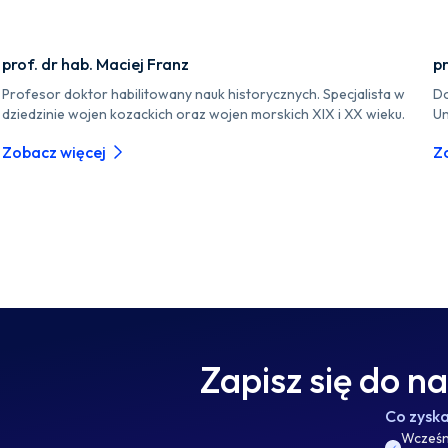
prof. dr hab. Maciej Franz
pr
Profesor doktor habilitowany nauk historycznych. Specjalista w
Do
dziedzinie wojen kozackich oraz wojen morskich XIX i XX wieku.
Un
Zobacz więcej
Z
Zapisz się do n
Co zysk
Wcześni