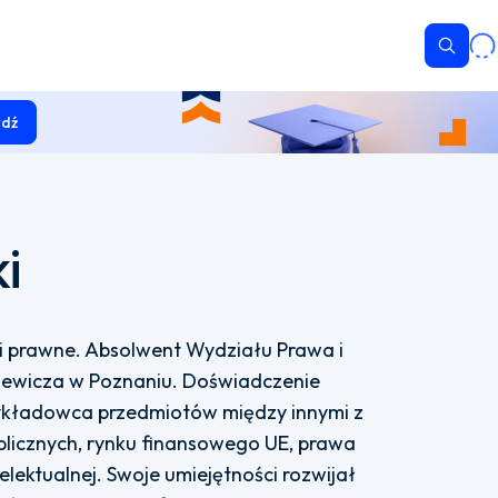
Wyszu
dź
i
i prawne. Absolwent Wydziału Prawa i
kiewicza w Poznaniu. Doświadczenie
kładowca przedmiotów między innymi z
licznych, rynku finansowego UE, prawa
lektualnej. Swoje umiejętności rozwijał