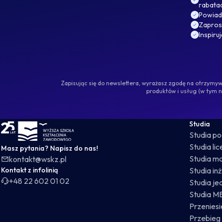
rabata
Powiad
Zaprosz
Inspiru
Zapisując się do newslettera, wyrażasz zgodę na otrzym
produktów i usług (w tym 
WSKZ - strona główna
Studia
Studia p
Studia li
Masz pytania? Napisz do nas!
Studia ma
kontakt@wskz.pl
Kontakt z infolinią
Studia in
+48 22 602 01 02
Studia je
Studia M
Przeniesie
Przebieg 