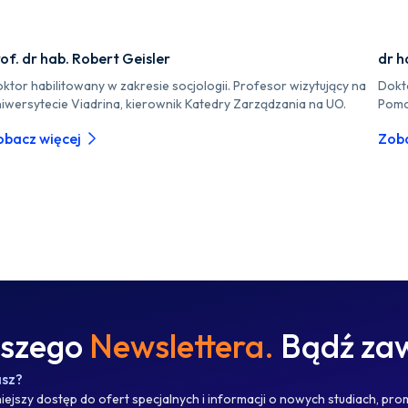
of. dr hab. Robert Geisler
dr h
ktor habilitowany w zakresie socjologii. Profesor wizytujący na
Dokt
iwersytecie Viadrina, kierownik Katedry Zarządzania na UO.
Pomo
obacz więcej
Zoba
aszego
Newslettera.
Bądź zaw
asz?
ejszy dostęp do ofert specjalnych i informacji o nowych studiach, pro