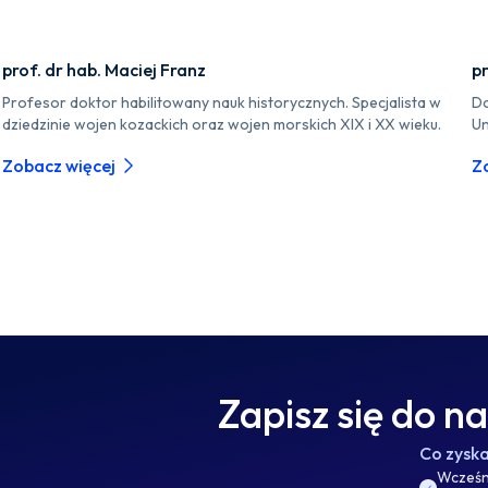
prof. dr hab. Maciej Franz
pr
Profesor doktor habilitowany nauk historycznych. Specjalista w
Do
dziedzinie wojen kozackich oraz wojen morskich XIX i XX wieku.
Un
Zobacz więcej
Z
Zapisz się do n
Co zysk
Wcześni