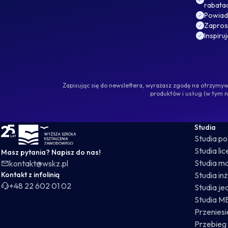
rabata
Powiad
Zaprosz
Inspiru
Zapisując się do newslettera, wyrażasz zgodę na otrzym
produktów i usług (w tym 
WSKZ - strona główna
Studia
Studia p
Studia li
Masz pytania? Napisz do nas!
Studia ma
kontakt@wskz.pl
Kontakt z infolinią
Studia in
+48 22 602 01 02
Studia je
Studia M
Przeniesie
Przebieg 