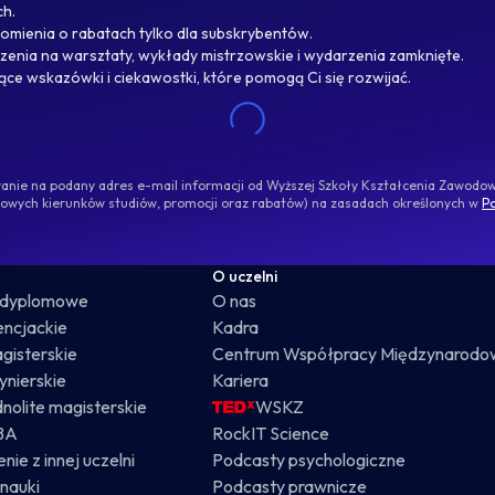
ch.
omienia o rabatach tylko dla subskrybentów.
enia na warsztaty, wykłady mistrzowskie i wydarzenia zamknięte.
jące wskazówki i ciekawostki, które pomogą Ci się rozwijać.
ywanie na podany adres e-mail informacji od Wyższej Szkoły Kształcenia Zawod
nowych kierunków studiów, promocji oraz rabatów) na zasadach określonych w
Po
O uczelni
odyplomowe
O nas
cencjackie
Kadra
gisterskie
Centrum Współpracy Międzynarodo
żynierskie
Kariera
dnolite magisterskie
WSKZ
BA
RockIT Science
nie z innej uczelni
Podcasty psychologiczne
nauki
Podcasty prawnicze