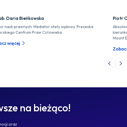
ab. Daria Bieńkowska
Piotr 
or nauk prawnych. Mediator stały sądowy. Prezeska
Absolwe
rskiego Centrum Praw Człowieka.
kierunk
Mount E
cz więcej
Zobacz
Poprzedni 
Nas
sze na bieżąco!
mocji oraz