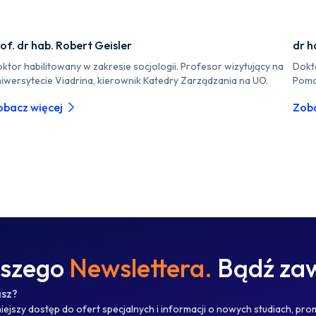
of. dr hab. Robert Geisler
dr h
ktor habilitowany w zakresie socjologii. Profesor wizytujący na
Dokt
iwersytecie Viadrina, kierownik Katedry Zarządzania na UO.
Pomo
obacz więcej
Zoba
aszego
Newslettera.
Bądź zaw
asz?
ejszy dostęp do ofert specjalnych i informacji o nowych studiach, pro