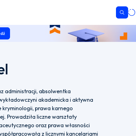
Wyszu
dź
el
z administracji, absolwentka
 wykładowczyni akademicka i aktywna
e kryminologii, prawa karnego
nej. Prowadziła liczne warsztaty
aceutycznego oraz prawa własności
współpracowała z licznymi kancelariami