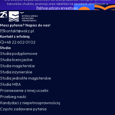
kierunków studiów, promocji oraz rabatów) na zasadach określonych w
Polityce ochrony prywatności
.
WSKZ - strona główna
Masz pytania? Napisz do nas!
kontakt@wskz.pl
Kontakt z infolinią
+48 22 602 01 02
Studia
Studia podyplomowe
Studia licencjackie
Studia magisterskie
Studia inżynierskie
Studia jednolite magisterskie
Studia MBA
Przeniesienie z innej uczelni
Przebieg nauki
Kandydaci z niepełnosprawnością
Często zadawane pytania