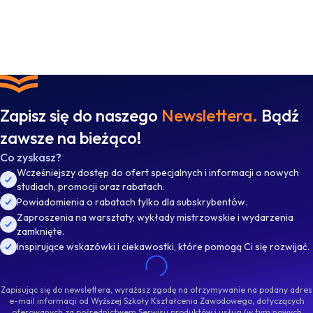
Zapisz się do naszego
Newslettera.
Bądź
zawsze na bieżąco!
Co zyskasz?
Wcześniejszy dostęp do ofert specjalnych i informacji o nowych
studiach, promocji oraz rabatach.
Powiadomienia o rabatach tylko dla subskrybentów.
Zaproszenia na warsztaty, wykłady mistrzowskie i wydarzenia
zamknięte.
Inspirujące wskazówki i ciekawostki, które pomogą Ci się rozwijać.
Zapisując się do newslettera, wyrażasz zgodę na otrzymywanie na podany adres
e-mail informacji od Wyższej Szkoły Kształcenia Zawodowego, dotyczących
oferowanych za pośrednictwem Serwisu produktów i usług (w tym nowych