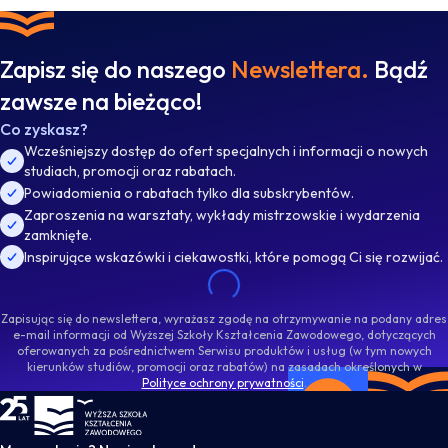
Zapisz się do naszego
Newslettera.
Bądź
zawsze na bieżąco!
Co zyskasz?
Wcześniejszy dostęp do ofert specjalnych i informacji o nowych
studiach, promocji oraz rabatach.
Powiadomienia o rabatach tylko dla subskrybentów.
Zaproszenia na warsztaty, wykłady mistrzowskie i wydarzenia
zamknięte.
Inspirujące wskazówki i ciekawostki, które pomogą Ci się rozwijać.
Zapisując się do newslettera, wyrażasz zgodę na otrzymywanie na podany adres
e-mail informacji od Wyższej Szkoły Kształcenia Zawodowego, dotyczących
oferowanych za pośrednictwem Serwisu produktów i usług (w tym nowych
kierunków studiów, promocji oraz rabatów) na zasadach określonych w
Polityce ochrony prywatności
.
WSKZ - strona główna