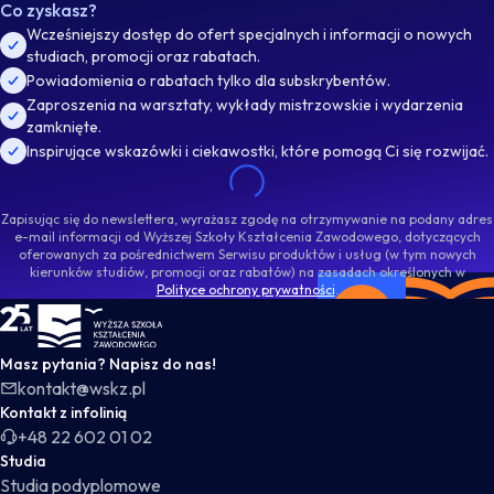
Co zyskasz?
Wcześniejszy dostęp do ofert specjalnych i informacji o nowych
studiach, promocji oraz rabatach.
Powiadomienia o rabatach tylko dla subskrybentów.
Zaproszenia na warsztaty, wykłady mistrzowskie i wydarzenia
zamknięte.
Inspirujące wskazówki i ciekawostki, które pomogą Ci się rozwijać.
Zapisując się do newslettera, wyrażasz zgodę na otrzymywanie na podany adres
e-mail informacji od Wyższej Szkoły Kształcenia Zawodowego, dotyczących
oferowanych za pośrednictwem Serwisu produktów i usług (w tym nowych
kierunków studiów, promocji oraz rabatów) na zasadach określonych w
Polityce ochrony prywatności
.
WSKZ - strona główna
Masz pytania? Napisz do nas!
kontakt@wskz.pl
Kontakt z infolinią
+48 22 602 01 02
Studia
Studia podyplomowe