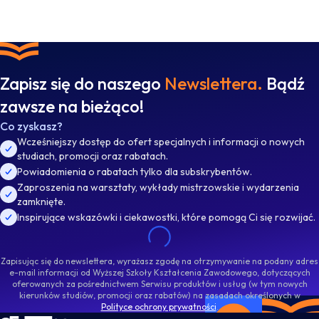
Zapisz się do naszego
Newslettera.
Bądź
zawsze na bieżąco!
Co zyskasz?
Wcześniejszy dostęp do ofert specjalnych i informacji o nowych
studiach, promocji oraz rabatach.
Powiadomienia o rabatach tylko dla subskrybentów.
Zaproszenia na warsztaty, wykłady mistrzowskie i wydarzenia
zamknięte.
Inspirujące wskazówki i ciekawostki, które pomogą Ci się rozwijać.
Zapisując się do newslettera, wyrażasz zgodę na otrzymywanie na podany adres
e-mail informacji od Wyższej Szkoły Kształcenia Zawodowego, dotyczących
oferowanych za pośrednictwem Serwisu produktów i usług (w tym nowych
kierunków studiów, promocji oraz rabatów) na zasadach określonych w
Polityce ochrony prywatności
.