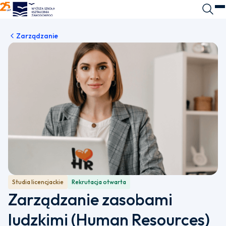
WSKZ - strona główna
Wyszuk
O
Zarządzanie
Studia licencjackie
Rekrutacja otwarta
Zarządzanie zasobami
ludzkimi (Human Resources)