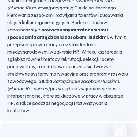
Studia licencjackie
Zarządzanie zasobami ludzkimi
(Human Resources)
przygotują Cię do skutecznego
kierowania zespołami, rozwijania talentów i budowania
silnych kultur organizacyjnych. Podczas studiów
zapoznasz się z
nowoczesnymi założeniami i
sposobami zarządzania zasobami ludzkimi
, w tym z
przepisami prawa pracy oraz standardami
międzynarodowymi w zakresie HR. W toku kształcenia
zgłębisz również metody rekrutacji, selekcji i oceny
pracowników, a dodatkowo nauczysz się tworzyć
efektywne systemy motywacyjne oraz programy rozwoju
zawodowego. Studia
Zarządzanie zasobami ludzkimi
(Human Resources)
pozwolą Ci rozwijać umiejętności
interpersonalne, które są kluczowe w pracy w obszarze
HR, a także podczas negocjacji i rozwiązywania
konfliktów.