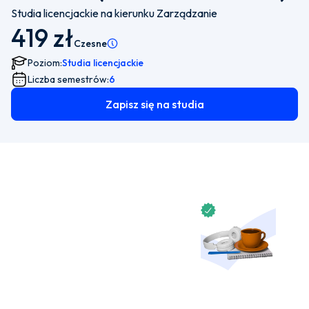
Studia licencjackie na kierunku Zarządzanie
419 zł
Czesne
Pamiętaj, że istnieje możliwość wyboru płatności
Poziom:
Studia licencjackie
Liczba semestrów:
6
Zapisz się na studia