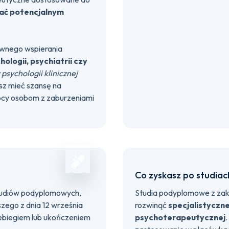
ać potencjalnym
wnego wspierania
ologii, psychiatrii czy
psychologii klinicznej
sz mieć szansę na
omocy osobom z zaburzeniami
Co zyskasz po studiac
tudiów podyplomowych,
Studia podyplomowe z zakre
zego z dnia 12 września
rozwinąć
specjalistyczn
ebiegiem lub ukończeniem
psychoterapeutycznej