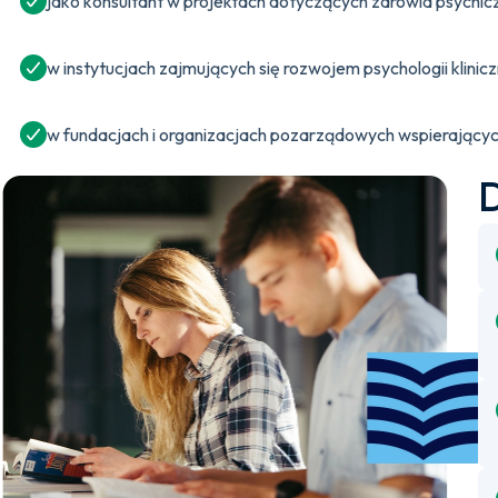
jako konsultant w projektach dotyczących zdrowia psychicz
w instytucjach zajmujących się rozwojem psychologii klinicz
w fundacjach i organizacjach pozarządowych wspierających 
D