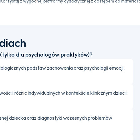
Korzystaj z wygodnej platformy dydaktycznej z dostępem do materiał
udiach
y (tylko dla psychologów praktyków)?
biologicznych podstaw zachowania oraz psychologii emocji,
ści i różnic indywidualnych w kontekście klinicznym dzieci i
icznej dziecka oraz diagnostyki wczesnych problemów