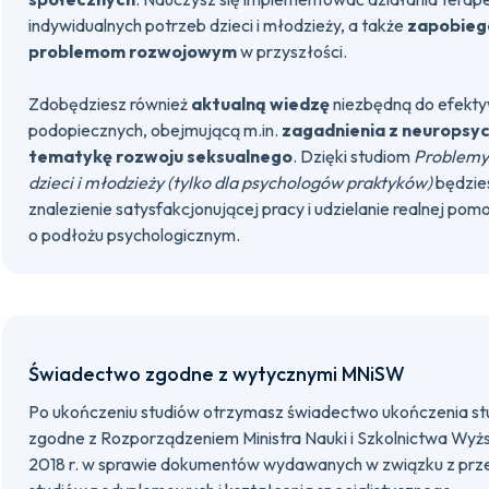
indywidualnych potrzeb dzieci i młodzieży, a także
zapobieg
problemom rozwojowym
w przyszłości.
Zdobędziesz również
aktualną wiedzę
niezbędną do efekty
podopiecznych, obejmującą m.in.
zagadnienia z neuropsych
tematykę rozwoju seksualnego
. Dzięki studiom
Problemy 
dzieci i młodzieży (tylko dla psychologów praktyków)
będzie
znalezienie satysfakcjonującej pracy i udzielanie realnej p
o podłożu psychologicznym.
Świadectwo zgodne z wytycznymi MNiSW
Po ukończeniu studiów otrzymasz świadectwo ukończenia s
zgodne z Rozporządzeniem Ministra Nauki i Szkolnictwa Wyżs
2018 r. w sprawie dokumentów wydawanych w związku z prz