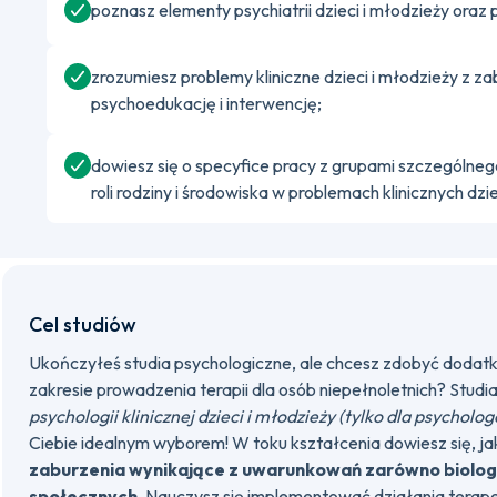
poznasz elementy psychiatrii dzieci i młodzieży ora
zrozumiesz problemy kliniczne dzieci i młodzieży z z
psychoedukację i interwencję;
dowiesz się o specyfice pracy z grupami szczególneg
roli rodziny i środowiska w problemach klinicznych dzie
Cel studiów
Ukończyłeś studia psychologiczne, ale chcesz zdobyć doda
zakresie prowadzenia terapii dla osób niepełnoletnich? Stu
psychologii klinicznej dzieci i młodzieży (tylko dla psychol
Ciebie idealnym wyborem! W toku kształcenia dowiesz się, j
zaburzenia wynikające z uwarunkowań zarówno biologic
społecznych
. Nauczysz się implementować działania tera