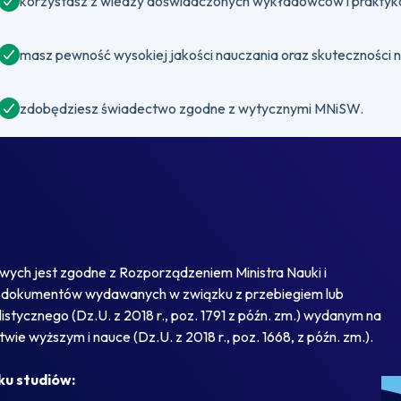
korzystasz z wiedzy doświadczonych wykładowców i praktyków
masz pewność wysokiej jakości nauczania oraz skuteczności 
zdobędziesz świadectwo zgodne z wytycznymi MNiSW.
ch jest zgodne z Rozporządzeniem Ministra Nauki i
wie dokumentów wydawanych w związku z przebiegiem lub
tycznego (Dz.U. z 2018 r., poz. 1791 z późn. zm.) wydanym na
wie wyższym i nauce (Dz.U. z 2018 r., poz. 1668, z późn. zm.).
ku studiów: