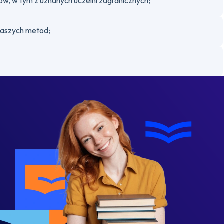
, w tym z uznanych uczelni zagranicznych;
naszych metod;