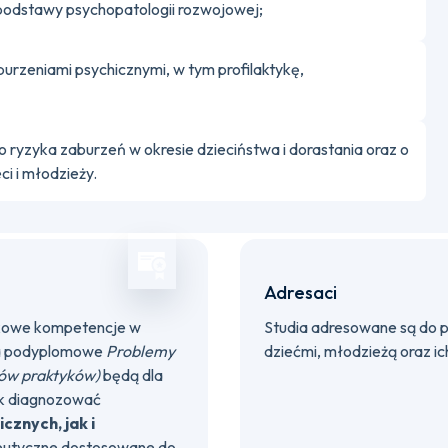
z podstawy psychopatologii rozwojowej;
aburzeniami psychicznymi, w tym profilaktykę,
o ryzyka zaburzeń w okresie dzieciństwa i dorastania oraz o
ci i młodzieży.
Adresaci
tkowe kompetencje w
Studia adresowane są do p
dia podyplomowe
Problemy
dziećmi, młodzieżą oraz ic
ogów praktyków)
będą dla
ak diagnozować
znych, jak i
peutyczne dostosowane do