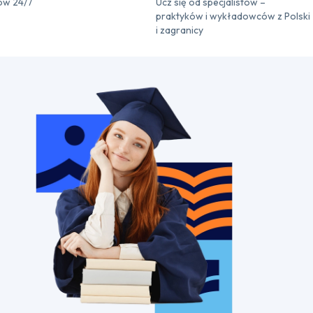
ów 24/7
Ucz się od specjalistów –
praktyków i wykładowców z Polski
i zagranicy