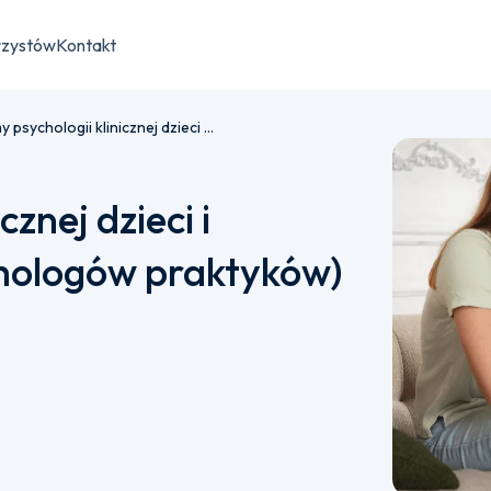
rzystów
Kontakt
Problemy psychologii klinicznej dzieci i młodzieży (tylko dla psychologów praktyków)
znej dzieci i
chologów praktyków)
u płatności semestralnej bądź jednorazowej.