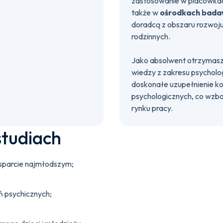
zastosowanie w placówka
także w
ośrodkach badaw
doradcą z obszaru rozwoju 
rodzinnych.
Jako absolwent otrzymas
wiedzy z zakresu psycholog
doskonałe uzupełnienie k
psychologicznych, co wzbo
rynku pracy.
studiach
sparcie najmłodszym;
ń psychicznych;