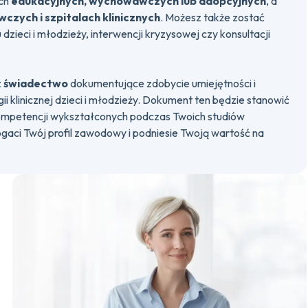
ch
edukacyjnych, wychowawczych lub adopcyjnych
, a
czych i szpitalach klinicznych
. Możesz także zostać
dzieci i młodzieży, interwencji kryzysowej czy konsultacji
z
świadectwo
dokumentujące zdobycie umiejętności i
ii klinicznej dzieci i młodzieży. Dokument ten będzie stanowić
ompetencji wykształconych podczas Twoich studiów
gaci Twój profil zawodowy i podniesie Twoją wartość na