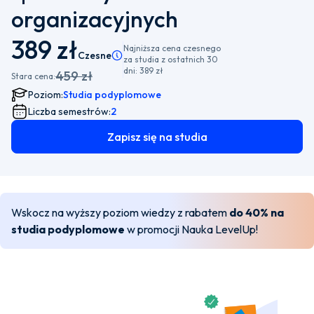
organizacyjnych
389 zł
Najniższa cena czesnego
Czesne
Pamiętaj, że istnieje możliwość wyboru płatności
za studia z ostatnich 30
dni:
389 zł
459 zł
Stara cena:
Poziom:
Studia podyplomowe
Liczba semestrów:
2
Zapisz się na studia
Wskocz na wyższy poziom wiedzy z rabatem
do 40% na
studia podyplomowe
w promocji Nauka LevelUp!