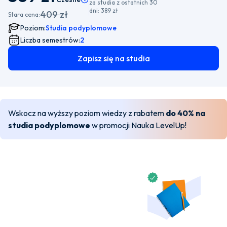
za studia z ostatnich 30
dni:
389 zł
409 zł
Stara cena:
Poziom:
Studia podyplomowe
Liczba semestrów:
2
Zapisz się na studia
Wskocz na wyższy poziom wiedzy z rabatem
do 40% na
studia podyplomowe
w promocji Nauka LevelUp!