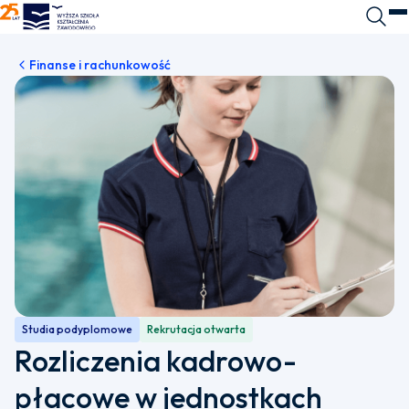
WSKZ - strona główna
Wyszuk
O
Finanse i rachunkowość
Studia podyplomowe
Rekrutacja otwarta
Rozliczenia kadrowo-
płacowe w jednostkach