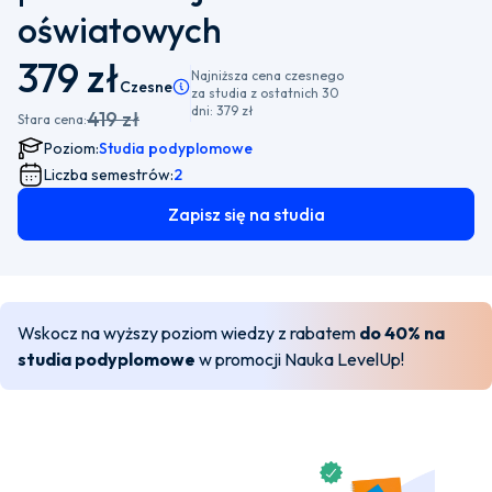
oświatowych
379 zł
Najniższa cena czesnego
Czesne
Pamiętaj, że istnieje możliwość wyboru płatności
za studia z ostatnich 30
dni:
379 zł
419 zł
Stara cena:
Poziom:
Studia podyplomowe
Liczba semestrów:
2
Zapisz się na studia
Wskocz na wyższy poziom wiedzy z rabatem
do 40% na
studia podyplomowe
w promocji Nauka LevelUp!