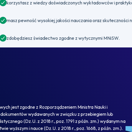
korzystasz z wiedzy doświadczonych wykładowców i praktyków
masz pewność wysokiej jakości nauczania oraz skuteczności 
zdobędziesz świadectwo zgodne z wytycznymi MNiSW.
ch jest zgodne z Rozporządzeniem Ministra Nauki i
wie dokumentów wydawanych w związku z przebiegiem lub
tycznego (Dz.U. z 2018 r., poz. 1791 z późn. zm.) wydanym na
wie wyższym i nauce (Dz.U. z 2018 r., poz. 1668, z późn. zm.).