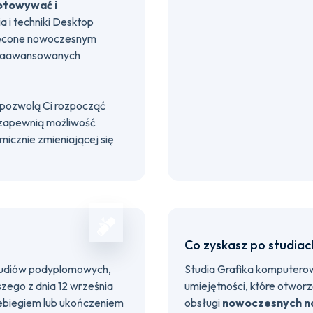
otowywać i
a i techniki Desktop
ięcone nowoczesnym
 zaawansowanych
 pozwolą Ci rozpocząć
 zapewnią możliwość
micznie zmieniającej się
Co zyskasz po studiac
tudiów podyplomowych,
Studia Grafika komputero
zego z dnia 12 września
umiejętności, które otwor
ebiegiem lub ukończeniem
obsługi
nowoczesnych nar