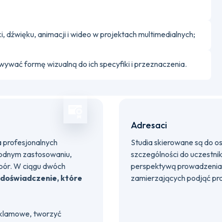
i, dźwięku, animacji i wideo w projektach multimedialnych;
ywać formę wizualną do ich specyfiki i przeznaczenia.
Adresaci
a profesjonalnych
Studia skierowane są do o
rodnym zastosowaniu,
szczególności do uczestni
bór. W ciągu dwóch
perspektywą prowadzenia a
 doświadczenie, które
zamierzających podjąć pr
reklamowe, tworzyć