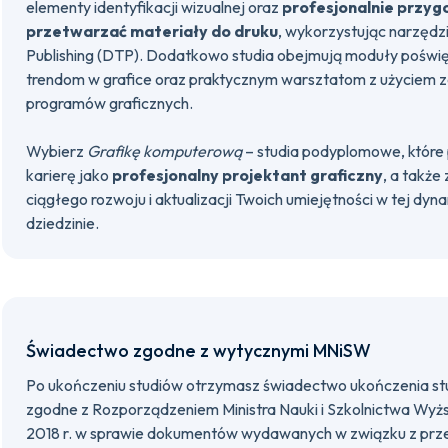
elementy identyfikacji wizualnej oraz
profesjonalnie przyg
przetwarzać materiały do druku
, wykorzystując narzędzi
Publishing (DTP). Dodatkowo studia obejmują moduły pośw
trendom w grafice oraz praktycznym warsztatom z użyciem
programów graficznych.
Wybierz
Grafikę komputerową
– studia podyplomowe, które
karierę jako
profesjonalny projektant graficzny
, a także
ciągłego rozwoju i aktualizacji Twoich umiejętności w tej dyna
dziedzinie.
Świadectwo zgodne z wytycznymi MNiSW
Po ukończeniu studiów otrzymasz świadectwo ukończenia s
zgodne z Rozporządzeniem Ministra Nauki i Szkolnictwa Wyżs
2018 r. w sprawie dokumentów wydawanych w związku z prz