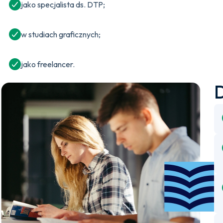
jako specjalista ds. DTP;
w studiach graficznych;
jako freelancer.
D