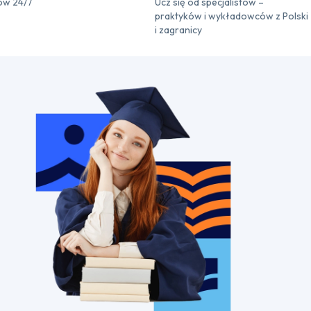
ów 24/7
Ucz się od specjalistów –
praktyków i wykładowców z Polski
i zagranicy