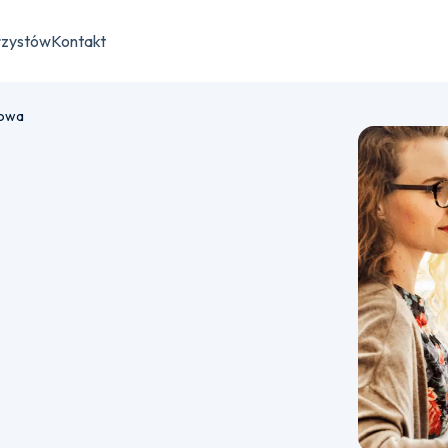
rzystów
Kontakt
rowa
ru płatności semestralnej bądź jednorazowej.