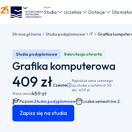
WSKZ - strona główna
Studia
Uczelnia
Dotacje
Dla matu
Strona główna
Studia podyplomowe
IT
Grafika kompute
Studia podyplomowe
Rekrutacja otwarta
Grafika komputerowa
409 zł
Najniższa cena czesnego
Czesne
Pamiętaj, że istnieje możliwość wybo
za studia z ostatnich 30
dni:
409 zł
459 zł
Stara cena:
Poziom:
Studia podyplomowe
Liczba semestrów:
2
Zapisz się na studia