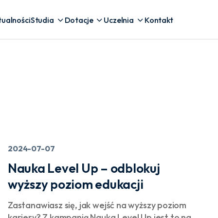
tualności
Studia
Dotacje
Uczelnia
Kontakt
2024-07-07
Nauka Level Up – odblokuj
wyższy poziom edukacji
Zastanawiasz się, jak wejść na wyższy poziom
kariery? Z kampanią Nauka Level Up jest to na