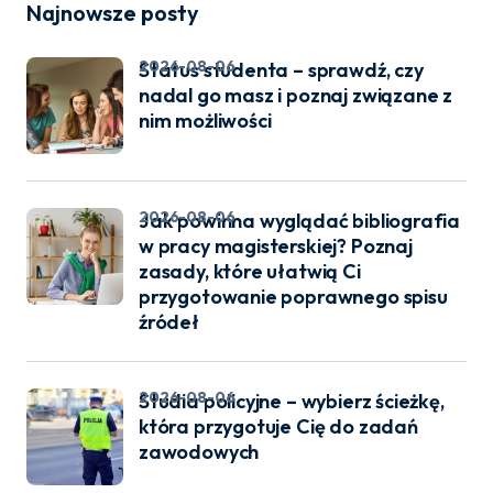
Najnowsze posty
2026-08-06
Status studenta – sprawdź, czy
nadal go masz i poznaj związane z
nim możliwości
2026-08-06
Jak powinna wyglądać bibliografia
w pracy magisterskiej? Poznaj
zasady, które ułatwią Ci
przygotowanie poprawnego spisu
źródeł
2026-08-06
Studia policyjne – wybierz ścieżkę,
która przygotuje Cię do zadań
zawodowych