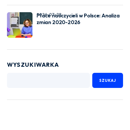
2026-07-28
Płace nauczycieli w Polsce: Analiza
zmian 2020-2026
WYSZUKIWARKA
SZUKAJ