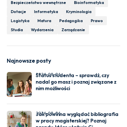
Bezpieczeństwo wewnętrzne
Bioinformatyka
Dotacje
Informatyka
Kryminologia
Logistyka
Matura
Pedagogika
Prawo
Studia
Wydarzenia
Zarządzanie
Najnowsze posty
2026-08-06
Status studenta – sprawdź, czy
nadal go masz i poznaj związane z
nim możliwości
2026-08-06
Jak powinna wyglądać bibliografia
w pracy magisterskiej? Poznaj