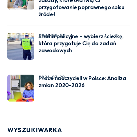
zasady, które ułatwią Ci
przygotowanie poprawnego spisu
źródeł
2026-08-06
Studia policyjne – wybierz ścieżkę,
która przygotuje Cię do zadań
zawodowych
2026-07-28
Płace nauczycieli w Polsce: Analiza
zmian 2020-2026
WYSZUKIWARKA