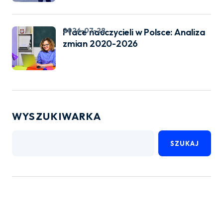
2026-07-28
Płace nauczycieli w Polsce: Analiza
zmian 2020-2026
WYSZUKIWARKA
SZUKAJ