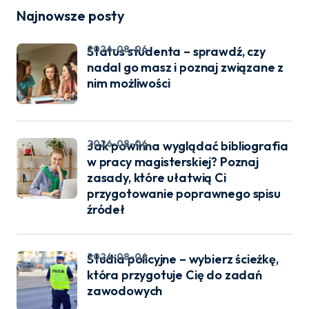
Najnowsze posty
2026-08-06
Status studenta – sprawdź, czy
nadal go masz i poznaj związane z
nim możliwości
2026-08-06
Jak powinna wyglądać bibliografia
w pracy magisterskiej? Poznaj
zasady, które ułatwią Ci
przygotowanie poprawnego spisu
źródeł
2026-08-06
Studia policyjne – wybierz ścieżkę,
która przygotuje Cię do zadań
zawodowych