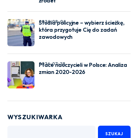
źródeł
2026-08-06
Studia policyjne – wybierz ścieżkę,
która przygotuje Cię do zadań
zawodowych
2026-07-28
Płace nauczycieli w Polsce: Analiza
zmian 2020-2026
WYSZUKIWARKA
SZUKAJ