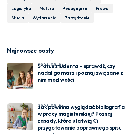
Logistyka
Matura
Pedagogika
Prawo
Studia
Wydarzenia
Zarządzanie
Najnowsze posty
2026-08-06
Status studenta – sprawdź, czy
nadal go masz i poznaj związane z
nim możliwości
2026-08-06
Jak powinna wyglądać bibliografia
w pracy magisterskiej? Poznaj
zasady, które ułatwią Ci
przygotowanie poprawnego spisu