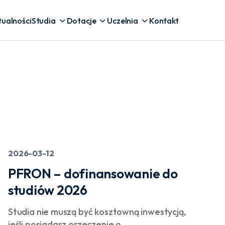
tualności
Studia
Dotacje
Uczelnia
Kontakt
2026-03-12
PFRON – dofinansowanie do
studiów 2026
Studia nie muszą być kosztowną inwestycją,
jeśli posiadasz orzeczenie o