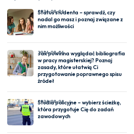
2026-08-06
Status studenta – sprawdź, czy
nadal go masz i poznaj związane z
nim możliwości
2026-08-06
Jak powinna wyglądać bibliografia
w pracy magisterskiej? Poznaj
zasady, które ułatwią Ci
przygotowanie poprawnego spisu
źródeł
2026-08-06
Studia policyjne – wybierz ścieżkę,
która przygotuje Cię do zadań
zawodowych