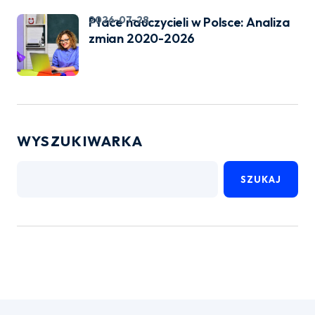
2026-07-28
Płace nauczycieli w Polsce: Analiza
zmian 2020-2026
WYSZUKIWARKA
SZUKAJ