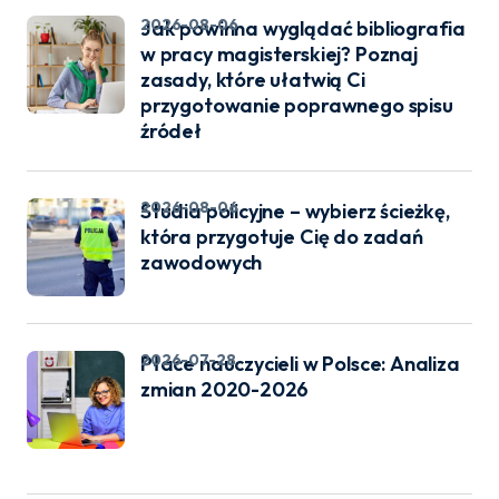
2026-08-06
Jak powinna wyglądać bibliografia
w pracy magisterskiej? Poznaj
zasady, które ułatwią Ci
przygotowanie poprawnego spisu
źródeł
2026-08-06
Studia policyjne – wybierz ścieżkę,
która przygotuje Cię do zadań
zawodowych
2026-07-28
Płace nauczycieli w Polsce: Analiza
zmian 2020-2026