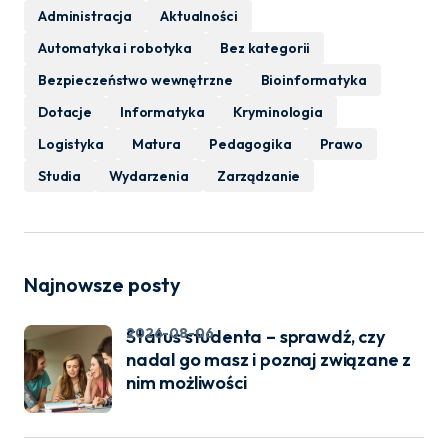
Administracja
Aktualności
Automatyka i robotyka
Bez kategorii
Bezpieczeństwo wewnętrzne
Bioinformatyka
Dotacje
Informatyka
Kryminologia
Logistyka
Matura
Pedagogika
Prawo
Studia
Wydarzenia
Zarządzanie
Najnowsze posty
2026-08-06
Status studenta – sprawdź, czy
nadal go masz i poznaj związane z
nim możliwości