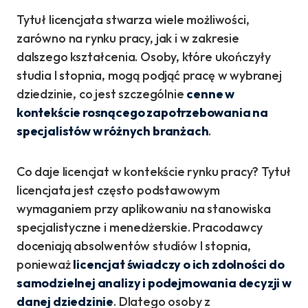
Tytuł licencjata stwarza wiele możliwości,
zarówno na rynku pracy, jak i w zakresie
dalszego kształcenia. Osoby, które ukończyły
studia I stopnia, mogą podjąć pracę w wybranej
dziedzinie, co jest szczególnie
cenne w
kontekście rosnącego zapotrzebowania na
specjalistów w różnych branżach
.
Co daje licencjat w kontekście rynku pracy? Tytuł
licencjata jest często podstawowym
wymaganiem przy aplikowaniu na stanowiska
specjalistyczne i menedżerskie. Pracodawcy
doceniają absolwentów studiów I stopnia,
ponieważ
licencjat świadczy o ich zdolności do
samodzielnej analizy i podejmowania decyzji w
danej dziedzinie
. Dlatego osoby z