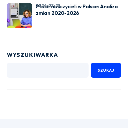
2026-07-28
Płace nauczycieli w Polsce: Analiza
zmian 2020-2026
WYSZUKIWARKA
SZUKAJ