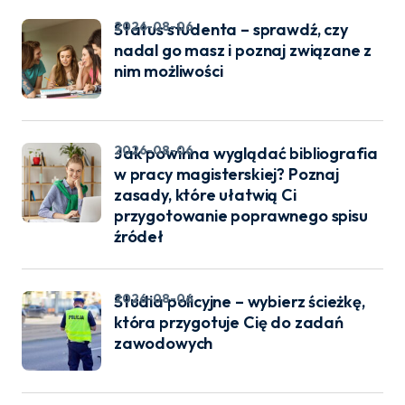
2026-08-06
Status studenta – sprawdź, czy
nadal go masz i poznaj związane z
nim możliwości
2026-08-06
Jak powinna wyglądać bibliografia
w pracy magisterskiej? Poznaj
zasady, które ułatwią Ci
przygotowanie poprawnego spisu
źródeł
2026-08-06
Studia policyjne – wybierz ścieżkę,
która przygotuje Cię do zadań
zawodowych