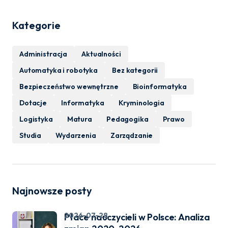
Kategorie
Administracja
Aktualności
Automatyka i robotyka
Bez kategorii
Bezpieczeństwo wewnętrzne
Bioinformatyka
Dotacje
Informatyka
Kryminologia
Logistyka
Matura
Pedagogika
Prawo
Studia
Wydarzenia
Zarządzanie
Najnowsze posty
2026-07-28
Płace nauczycieli w Polsce: Analiza