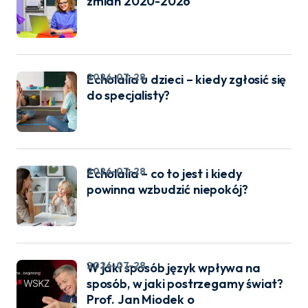
zmian 2020-2026
2026-07-28
Echolalia u dzieci – kiedy zgłosić się
do specjalisty?
2026-07-28
Echolalia – co to jest i kiedy
powinna wzbudzić niepokój?
2026-07-28
W jaki sposób język wpływa na
sposób, w jaki postrzegamy świat?
Prof. Jan Miodek o