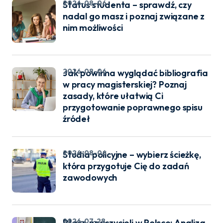
2026-08-06
Status studenta – sprawdź, czy
nadal go masz i poznaj związane z
nim możliwości
2026-08-06
Jak powinna wyglądać bibliografia
w pracy magisterskiej? Poznaj
zasady, które ułatwią Ci
przygotowanie poprawnego spisu
źródeł
2026-08-06
Studia policyjne – wybierz ścieżkę,
która przygotuje Cię do zadań
zawodowych
2026-07-28
Płace nauczycieli w Polsce: Analiza