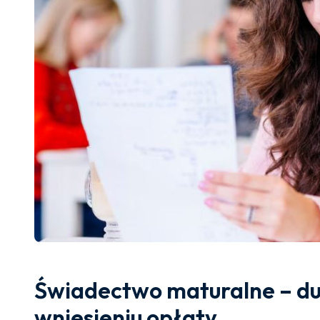
Świadectwo maturalne – dup
wniesieniu opłaty