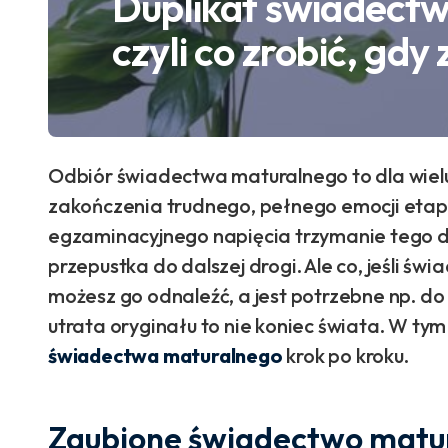
Duplikat świadect
czyli co zrobić, gdy
Odbiór świadectwa maturalnego to dla wiel
zakończenia trudnego, pełnego emocji etapu 
egzaminacyjnego napięcia trzymanie tego d
przepustka do dalszej drogi. Ale co, jeśli św
możesz go odnaleźć, a jest potrzebne np. do r
utrata oryginału to nie koniec świata. W tym
świadectwa maturalnego
krok po kroku.
Zgubione świadectwo matura