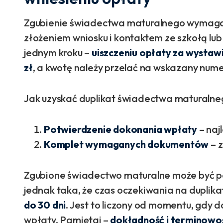
Zgubienie świadectwa maturalnego wymaga 
złożeniem wniosku i kontaktem ze szkołą lu
jednym kroku –
uiszczeniu opłaty za wystawi
zł
, a kwotę należy przelać na wskazany nu
Jak uzyskać duplikat świadectwa maturalne
Potwierdzenie dokonania wpłaty
– naj
Komplet wymaganych dokumentów
– z
Zgubione świadectwo maturalne może być p
jednak taka, że czas oczekiwania na duplikat 
do 30 dni
. Jest to liczony od momentu, gdy 
wpłaty. Pamiętaj –
dokładność i terminowo