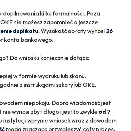
dopilnowania kilku formalności. Poza
b OKE nie możesz zapomnieć o jeszcze
enie duplikatu
. Wysokość opłaty wynosi
26
mer konta bankowego.
go? Do wniosku koniecznie dołącz:
lepiej w formie wydruku lub skanu.
godnie z instrukcjami szkoły lub OKE.
owodem niepokoju. Dobra wiadomość jest
nie wynosi zbyt długo i jest to zwykle
od 7
do instytucji wpłynie wniosek wraz z dowodem
ść
mogą znacząco przyspieszyć cały proces.