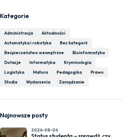
Kategorie
Administracja
Aktualności
Automatyka i robotyka
Bez kategorii
Bezpieczeństwo wewnętrzne
Bioinformatyka
Dotacje
Informatyka
Kryminologia
Logistyka
Matura
Pedagogika
Prawo
Studia
Wydarzenia
Zarządzanie
Najnowsze posty
2026-08-06
Status studenta – sprawdź, czy