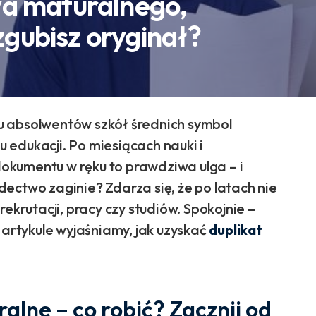
wa maturalnego,
 zgubisz oryginał?
u absolwentów szkół średnich symbol
edukacji. Po miesiącach nauki i
okumentu w ręku to prawdziwa ulga – i
iadectwo zaginie? Zdarza się, że po latach nie
ekrutacji, pracy czy studiów. Spokojnie –
 artykule wyjaśniamy, jak uzyskać
duplikat
lne – co robić? Zacznij od