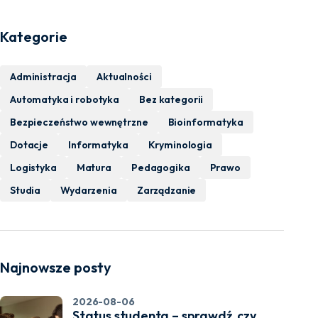
Kategorie
Administracja
Aktualności
Automatyka i robotyka
Bez kategorii
Bezpieczeństwo wewnętrzne
Bioinformatyka
Dotacje
Informatyka
Kryminologia
Logistyka
Matura
Pedagogika
Prawo
Studia
Wydarzenia
Zarządzanie
Najnowsze posty
2026-08-06
Status studenta – sprawdź, czy