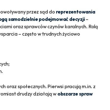
 powoływany przez sąd do
reprezentowania
mogą samodzielnie podejmować decyzji
–
ściami oraz sprawców czynów karalnych. Rolą
wsparcia – często w trudnych życiowo
ych;
h.
h oraz społecznych. Pierwsi pracują m.in. z
tomiast drudzy działają w
obszarze
spraw