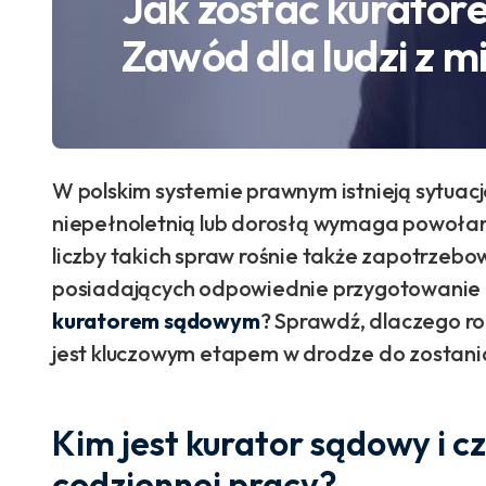
Jak zostać kurato
Zawód dla ludzi z mi
W polskim systemie prawnym istnieją sytuac
niepełnoletnią lub dorosłą wymaga powoła
liczby takich spraw rośnie także zapotrzeb
posiadających odpowiednie przygotowanie i
kuratorem sądowym
? Sprawdź, dlaczego r
jest kluczowym etapem w drodze do zostani
Kim jest kurator sądowy i c
codziennej pracy?