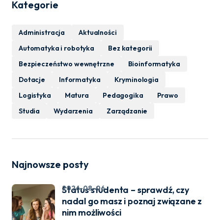
Kategorie
Administracja
Aktualności
Automatyka i robotyka
Bez kategorii
Bezpieczeństwo wewnętrzne
Bioinformatyka
Dotacje
Informatyka
Kryminologia
Logistyka
Matura
Pedagogika
Prawo
Studia
Wydarzenia
Zarządzanie
Najnowsze posty
2026-08-06
Status studenta – sprawdź, czy
nadal go masz i poznaj związane z
nim możliwości