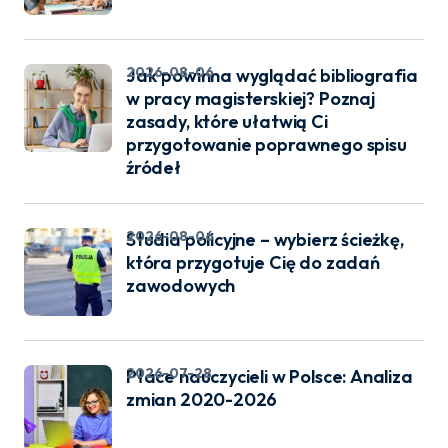
2026-08-06
Jak powinna wyglądać bibliografia
w pracy magisterskiej? Poznaj
zasady, które ułatwią Ci
przygotowanie poprawnego spisu
źródeł
2026-08-06
Studia policyjne – wybierz ścieżkę,
która przygotuje Cię do zadań
zawodowych
2026-07-28
Płace nauczycieli w Polsce: Analiza
zmian 2020-2026