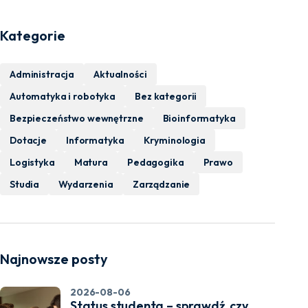
Kategorie
Administracja
Aktualności
Automatyka i robotyka
Bez kategorii
Bezpieczeństwo wewnętrzne
Bioinformatyka
Dotacje
Informatyka
Kryminologia
Logistyka
Matura
Pedagogika
Prawo
Studia
Wydarzenia
Zarządzanie
Najnowsze posty
2026-08-06
Status studenta – sprawdź, czy