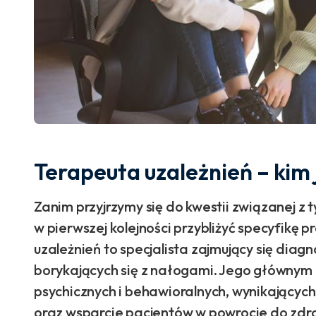
Terapeuta uzależnień – kim 
Zanim przyjrzymy się do kwestii związanej z 
w pierwszej kolejności przybliżyć specyfikę 
uzależnień to specjalista zajmujący się dia
borykających się z nałogami. Jego głównym 
psychicznych i behawioralnych, wynikających
oraz wsparcie pacjentów w powrocie do zd