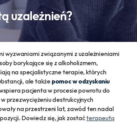
tą uzależnień?
mi wyzwaniami związanymi z uzależnieniami
Osoby borykające się z alkoholizmem,
ają na specjalistyczne terapie, których
ubstancji, ale także
pomoc w odzyskaniu
 wspiera pacjenta w procesie powrotu do
w przezwyciężeniu destrukcyjnych
ały na przestrzeni lat, zawód ten nadal
zycji. Dowiedz się, jak zostać
terapeutą