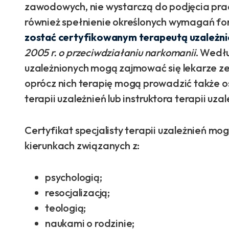
zawodowych, nie wystarczą do podjęcia prac
również spełnienie określonych wymagań fo
zostać certyfikowanym terapeutą uzależni
2005 r. o przeciwdziałaniu narkomanii
. Wedłu
uzależnionych mogą zajmować się lekarze ze s
oprócz nich terapię mogą prowadzić także os
terapii uzależnień lub instruktora terapii uzal
Certyfikat specjalisty terapii uzależnień m
kierunkach związanych z:
psychologią;
resocjalizacją;
teologią;
naukami o rodzinie;