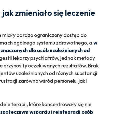
– jak zmieniało się leczenie
ce miały bardzo ograniczony dostęp do
ramach ogólnego systemu zdrowotnego, a
w
zeznaczonych dla osób uzależnionych od
 gestii lekarzy psychiatrów, jednak metody
 przynosiły oczekiwanych rezultatów. Brak
jentów uzależnionych od różnych substancji
stracji zarówno wśród personelu, jak i
ele terapii, które koncentrowały się nie
a
społecznym wsparciu i reintegracji osób