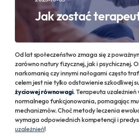
Jak zostać terapeu
Od lat społeczeństwo zmaga się z poważny
zarówno natury fizycznej, jak i psychicznej. 
narkomanią czy innymi nałogami często trafi
celem jest nie tylko odstawienie szkodliwej s
życiowej równowagi
. Terapeuta uzależnień
normalnego funkcjonowania, pomagając mu 
mechanizmów. Choć metody leczenia ewoluow
wymaga odpowiednich kompetencji i predyspo
uzależnień
!