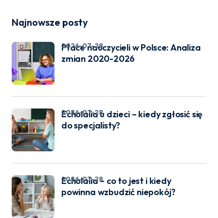
Najnowsze posty
2026-07-28
Płace nauczycieli w Polsce: Analiza
zmian 2020-2026
2026-07-28
Echolalia u dzieci – kiedy zgłosić się
do specjalisty?
2026-07-28
Echolalia – co to jest i kiedy
powinna wzbudzić niepokój?