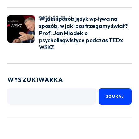
2026-07-28
W jaki sposób język wpływa na
sposób, w jaki postrzegamy świat?
Prof. Jan Miodek o
psycholingwistyce podczas TEDx
WSKZ
WYSZUKIWARKA
SZUKAJ