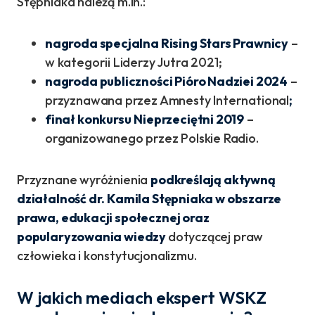
Stępniaka należą m.in.:
nagroda specjalna Rising Stars Prawnicy
–
w kategorii Liderzy Jutra 2021;
nagroda publiczności Pióro Nadziei 2024
–
przyznawana przez Amnesty International
;
finał konkursu
Nieprzeciętni 2019
–
organizowanego przez Polskie Radio.
Przyznane wyróżnienia
podkreślają aktywną
działalność dr. Kamila Stępniaka w obszarze
prawa, edukacji społecznej oraz
popularyzowania wiedzy
dotyczącej praw
człowieka i konstytucjonalizmu.
W jakich mediach ekspert WSKZ