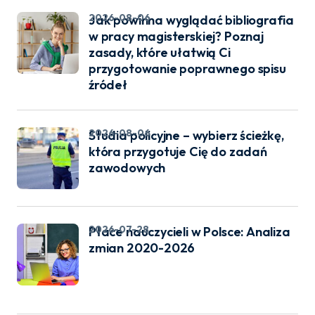
2026-08-06
Jak powinna wyglądać bibliografia
w pracy magisterskiej? Poznaj
zasady, które ułatwią Ci
przygotowanie poprawnego spisu
źródeł
2026-08-06
Studia policyjne – wybierz ścieżkę,
która przygotuje Cię do zadań
zawodowych
2026-07-28
Płace nauczycieli w Polsce: Analiza
zmian 2020-2026