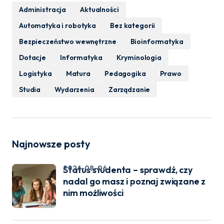
Administracja
Aktualności
Automatyka i robotyka
Bez kategorii
Bezpieczeństwo wewnętrzne
Bioinformatyka
Dotacje
Informatyka
Kryminologia
Logistyka
Matura
Pedagogika
Prawo
Studia
Wydarzenia
Zarządzanie
Najnowsze posty
2026-08-06
Status studenta – sprawdź, czy
nadal go masz i poznaj związane z
nim możliwości