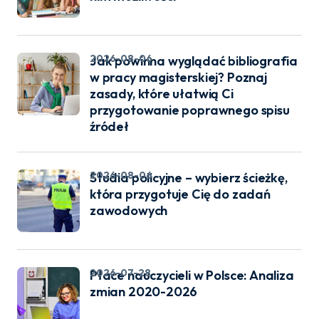
2026-08-06
Jak powinna wyglądać bibliografia
w pracy magisterskiej? Poznaj
zasady, które ułatwią Ci
przygotowanie poprawnego spisu
źródeł
2026-08-06
Studia policyjne – wybierz ścieżkę,
która przygotuje Cię do zadań
zawodowych
2026-07-28
Płace nauczycieli w Polsce: Analiza
zmian 2020-2026