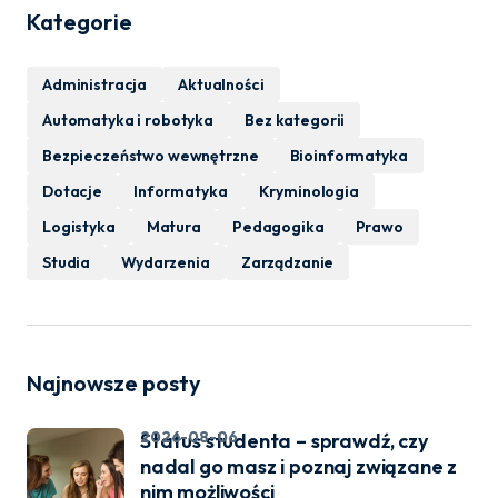
Kategorie
Administracja
Aktualności
Automatyka i robotyka
Bez kategorii
Bezpieczeństwo wewnętrzne
Bioinformatyka
Dotacje
Informatyka
Kryminologia
Logistyka
Matura
Pedagogika
Prawo
Studia
Wydarzenia
Zarządzanie
Najnowsze posty
2026-08-06
Status studenta – sprawdź, czy
nadal go masz i poznaj związane z
nim możliwości