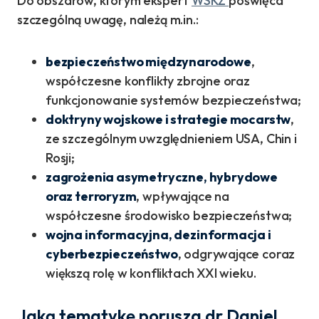
Do obszarów, którym ekspert
WSKZ
poświęca
szczególną uwagę, należą m.in.:
bezpieczeństwo międzynarodowe
,
współczesne konflikty zbrojne oraz
funkcjonowanie systemów bezpieczeństwa;
doktryny wojskowe i strategie mocarstw
,
ze szczególnym uwzględnieniem USA, Chin i
Rosji;
zagrożenia asymetryczne, hybrydowe
oraz terroryzm
, wpływające na
współczesne środowisko bezpieczeństwa;
wojna informacyjna, dezinformacja i
cyberbezpieczeństwo
, odgrywające coraz
większą rolę w konfliktach XXI wieku.
Jaką tematykę porusza dr Daniel