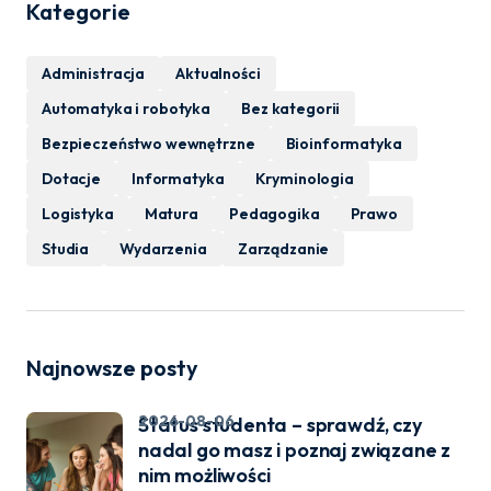
Kategorie
Administracja
Aktualności
Automatyka i robotyka
Bez kategorii
Bezpieczeństwo wewnętrzne
Bioinformatyka
Dotacje
Informatyka
Kryminologia
Logistyka
Matura
Pedagogika
Prawo
Studia
Wydarzenia
Zarządzanie
Najnowsze posty
2026-08-06
Status studenta – sprawdź, czy
nadal go masz i poznaj związane z
nim możliwości