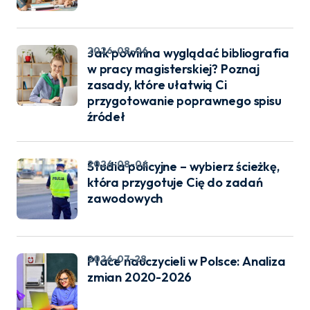
2026-08-06
Jak powinna wyglądać bibliografia
w pracy magisterskiej? Poznaj
zasady, które ułatwią Ci
przygotowanie poprawnego spisu
źródeł
2026-08-06
Studia policyjne – wybierz ścieżkę,
która przygotuje Cię do zadań
zawodowych
2026-07-28
Płace nauczycieli w Polsce: Analiza
zmian 2020-2026