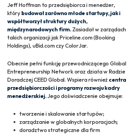
Jeff Hoffman to przedsiębiorca i menedżer,
który
budował zarówno młode startupy, jak i
współtworzył struktury dużych,
międzynarodowych firm.
Zasiadał w zarządach
takich organizacji jak Priceline.com (Booking
Holdings), uBid.com czy ColorJar.
Obecnie pełni funkcję przewodniczącego Global
Entrepreneurship Network oraz działa w Radzie
Doradczej CEED Global. Wspiera również
centra
przedsiębiorczości i programy rozwoju kadry
menedżerskiej.
Jego doświadczenie obejmuje:
tworzenie i skalowanie startupów;
zarządzanie w globalnych korporacjach;
doradztwo strategiczne dla firm