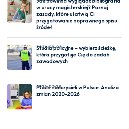
Jak powinna wyglądać bibliografia
w pracy magisterskiej? Poznaj
zasady, które ułatwią Ci
przygotowanie poprawnego spisu
źródeł
2026-08-06
Studia policyjne – wybierz ścieżkę,
która przygotuje Cię do zadań
zawodowych
2026-07-28
Płace nauczycieli w Polsce: Analiza
zmian 2020-2026