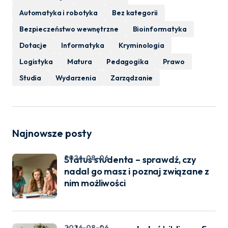
Automatyka i robotyka
Bez kategorii
Bezpieczeństwo wewnętrzne
Bioinformatyka
Dotacje
Informatyka
Kryminologia
Logistyka
Matura
Pedagogika
Prawo
Studia
Wydarzenia
Zarządzanie
Najnowsze posty
2026-08-06
Status studenta – sprawdź, czy
nadal go masz i poznaj związane z
nim możliwości
2026-08-06