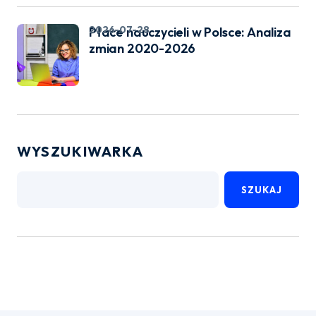
2026-07-28
Płace nauczycieli w Polsce: Analiza
zmian 2020-2026
WYSZUKIWARKA
SZUKAJ