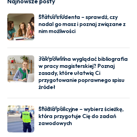
Najnowsze posty
2026-08-06
Status studenta – sprawdź, czy
nadal go masz i poznaj związane z
nim możliwości
2026-08-06
Jak powinna wyglądać bibliografia
w pracy magisterskiej? Poznaj
zasady, które ułatwią Ci
przygotowanie poprawnego spisu
źródeł
2026-08-06
Studia policyjne – wybierz ścieżkę,
która przygotuje Cię do zadań
zawodowych