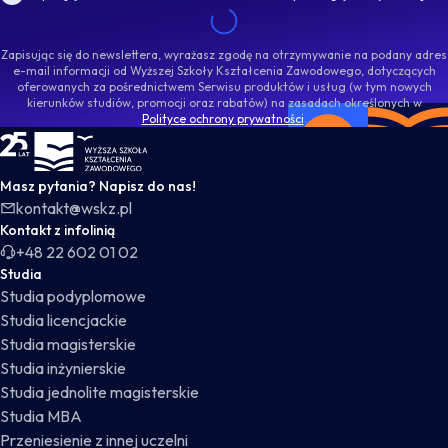
Zapisując się do newslettera, wyrażasz zgodę na otrzymywanie na podany adres
e-mail informacji od Wyższej Szkoły Kształcenia Zawodowego, dotyczących
oferowanych za pośrednictwem Serwisu produktów i usług (w tym nowych
kierunków studiów, promocji oraz rabatów) na zasadach określonych w
Polityce ochrony prywatności
.
WSKZ - strona główna
Masz pytania? Napisz do nas!
kontakt@wskz.pl
Kontakt z infolinią
+48 22 602 01 02
Studia
Studia podyplomowe
Studia licencjackie
Studia magisterskie
Studia inżynierskie
Studia jednolite magisterskie
Studia MBA
Przeniesienie z innej uczelni