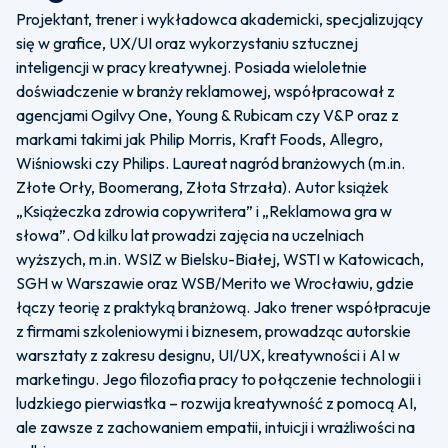
Projektant, trener i wykładowca akademicki, specjalizujący
się w grafice, UX/UI oraz wykorzystaniu sztucznej
inteligencji w pracy kreatywnej. Posiada wieloletnie
doświadczenie w branży reklamowej, współpracował z
agencjami Ogilvy One, Young & Rubicam czy V&P oraz z
markami takimi jak Philip Morris, Kraft Foods, Allegro,
Wiśniowski czy Philips. Laureat nagród branżowych (m.in.
Złote Orły, Boomerang, Złota Strzała). Autor książek
„Książeczka zdrowia copywritera” i „Reklamowa gra w
słowa”. Od kilku lat prowadzi zajęcia na uczelniach
wyższych, m.in. WSIZ w Bielsku-Białej, WSTI w Katowicach,
SGH w Warszawie oraz WSB/Merito we Wrocławiu, gdzie
łączy teorię z praktyką branżową. Jako trener współpracuje
z firmami szkoleniowymi i biznesem, prowadząc autorskie
warsztaty z zakresu designu, UI/UX, kreatywności i AI w
marketingu. Jego filozofia pracy to połączenie technologii i
ludzkiego pierwiastka – rozwija kreatywność z pomocą AI,
ale zawsze z zachowaniem empatii, intuicji i wrażliwości na