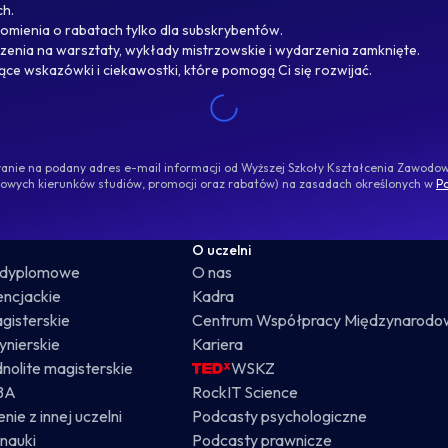
ch.
omienia o rabatach tylko dla subskrybentów.
enia na warsztaty, wykłady mistrzowskie i wydarzenia zamknięte.
jące wskazówki i ciekawostki, które pomogą Ci się rozwijać.
ywanie na podany adres e-mail informacji od Wyższej Szkoły Kształcenia Zawod
nowych kierunków studiów, promocji oraz rabatów) na zasadach określonych w
Po
O uczelni
odyplomowe
O nas
cencjackie
Kadra
gisterskie
Centrum Współpracy Międzynarodo
żynierskie
Kariera
dnolite magisterskie
WSKZ
BA
RockIT Science
nie z innej uczelni
Podcasty psychologiczne
nauki
Podcasty prawnicze