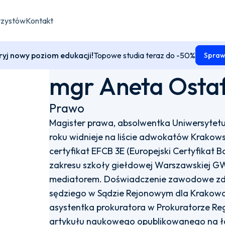
rzystów
Kontakt
yj nowy poziom edukacji!
Topowe studia teraz do -50%
Spraw
mgr Aneta Ostaf
Prawo
Magister prawa, absolwentka Uniwersytetu
roku widnieje na liście adwokatów Krakows
certyfikat EFCB 3E (Europejski Certyfikat 
zakresu szkoły giełdowej Warszawskiej G
mediatorem. Doświadczenie zawodowe zdo
sędziego w Sądzie Rejonowym dla Krakow
asystentka prokuratora w Prokuratorze Re
artykułu naukowego opublikowanego na ł