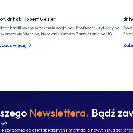
of. dr hab. Robert Geisler
dr h
ktor habilitowany w zakresie socjologii. Profesor wizytujący na
Dokt
iwersytecie Viadrina, kierownik Katedry Zarządzania na UO.
Pomo
obacz więcej
Zoba
aszego
Newslettera.
Bądź zaw
asz?
ejszy dostęp do ofert specjalnych i informacji o nowych studiach, pro