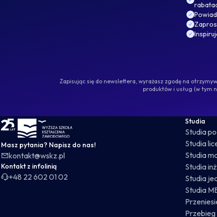
rabata
Powiad
Zaprosz
Inspiru
Zapisując się do newslettera, wyrażasz zgodę na otrzym
produktów i usług (w tym 
WSKZ - strona główna
Studia
Studia p
Studia li
Masz pytania? Napisz do nas!
Studia ma
kontakt@wskz.pl
Kontakt z infolinią
Studia in
+48 22 602 01 02
Studia je
Studia M
Przeniesie
Przebieg 