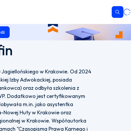
Wyszu
dź
in
 Jagiellońskiego w Krakowie. Od 2024
kiej Izby Adwokackiej, posiada
Bankowca) oraz odbyła szkolenia z
WP. Dodatkowo jest certyfikowanym
bywała m.in. jako asystentka
a-Nowej Huty w Krakowie oraz
gionalnej w Krakowie. Współautorka
amach "Czasopisma Prawa Karnego i