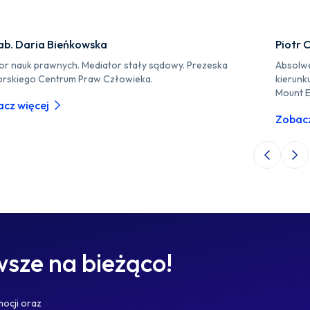
ab. Daria Bieńkowska
Piotr 
or nauk prawnych. Mediator stały sądowy. Prezeska
Absolwe
rskiego Centrum Praw Człowieka.
kierunk
Mount E
cz więcej
Zobacz
Poprzedni 
Nas
sze na bieżąco!
mocji oraz