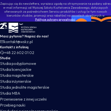
Zapisując się do newslettera, wyrażasz zgodę na otrzymywanie na podany adres
e-mail informacji od Wyższej Szkoły Kształcenia Zawodowego, dotyczących
oferowanych za pośrednictwem Serwisu produktów i usług (w tym nowych
kierunków studiów, promocji oraz rabatów) na zasadach określonych w
Polityce ochrony prywatności
.
WSKZ - strona główna
Masz pytania? Napisz do nas!
kontakt@wskz.pl
Kontakt z infolinią
+48 22 602 01 02
Studia
Studia podyplomowe
Studia licencjackie
Studia magisterskie
Studia inżynierskie
Studia jednolite magisterskie
Studia MBA
Przeniesienie z innej uczelni
Przebieg nauki