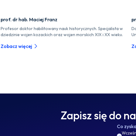
prof. dr hab. Maciej Franz
pr
Profesor doktor habilitowany nauk historycznych. Specjalista w
Do
dziedzinie wojen kozackich oraz wojen morskich XIX i XX wieku.
Un
Zobacz więcej
Z
Zapisz się do n
Co zysk
Wcześni