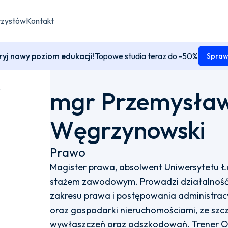
rzystów
Kontakt
yj nowy poziom edukacji!
Topowe studia teraz do -50%
Spraw
-Węgrzynowski
mgr Przemysła
Węgrzynowski
Prawo
Magister prawa, absolwent Uniwersytetu Ł
stażem zawodowym. Prowadzi działalność 
zakresu prawa i postępowania administra
oraz gospodarki nieruchomościami, ze sz
wywłaszczeń oraz odszkodowań. Trener Og