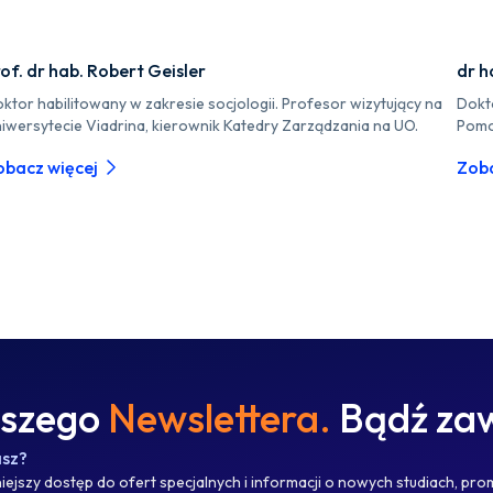
of. dr hab. Robert Geisler
dr h
ktor habilitowany w zakresie socjologii. Profesor wizytujący na
Dokt
iwersytecie Viadrina, kierownik Katedry Zarządzania na UO.
Pomo
obacz więcej
Zoba
aszego
Newslettera.
Bądź zaw
asz?
ejszy dostęp do ofert specjalnych i informacji o nowych studiach, pro