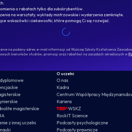
ch.
omienia o rabatach tylko dla subskrybentów.
enia na warsztaty, wykłady mistrzowskie i wydarzenia zamknięte.
jące wskazówki i ciekawostki, które pomogą Ci się rozwijać.
ywanie na podany adres e-mail informacji od Wyższej Szkoły Kształcenia Zawod
nowych kierunków studiów, promocji oraz rabatów) na zasadach określonych w
Po
O uczelni
odyplomowe
O nas
cencjackie
Kadra
gisterskie
Centrum Współpracy Międzynarodo
żynierskie
Kariera
dnolite magisterskie
WSKZ
BA
RockIT Science
nie z innej uczelni
Podcasty psychologiczne
nauki
Podcasty prawnicze