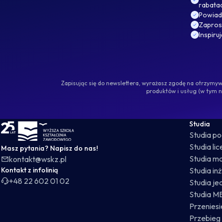
rabata
Powiad
Zaprosz
Inspiru
Zapisując się do newslettera, wyrażasz zgodę na otrzym
produktów i usług (w tym 
WSKZ - strona główna
Studia
Studia p
Studia li
Masz pytania? Napisz do nas!
Studia ma
kontakt@wskz.pl
Kontakt z infolinią
Studia in
+48 22 602 01 02
Studia je
Studia M
Przeniesie
Przebieg 