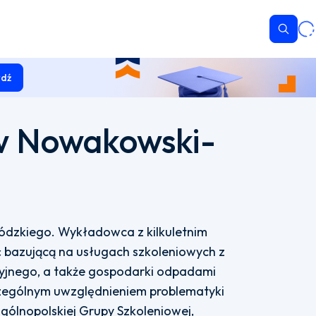
Wyszu
dź
w Nowakowski-
ódzkiego. Wykładowca z kilkuletnim
bazującą na usługach szkoleniowych z
cyjnego, a także gospodarki odpadami
czególnym uwzględnieniem problematyki
ólnopolskiej Grupy Szkoleniowej,