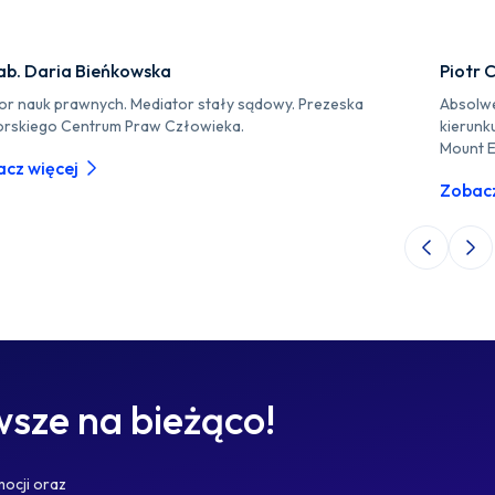
ab. Daria Bieńkowska
Piotr 
or nauk prawnych. Mediator stały sądowy. Prezeska
Absolwe
rskiego Centrum Praw Człowieka.
kierunk
Mount E
cz więcej
Zobacz
Poprzedni 
Nas
sze na bieżąco!
mocji oraz