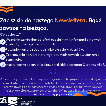
Zapisz się do naszego
Newslettera.
Bądź
zawsze na bieżąco!
Co zyskasz?
Wcześniejszy dostęp do ofert specjalnych i informacji o nowych
studiach, promocji oraz rabatach.
Powiadomienia o rabatach tylko dla subskrybentów.
Zaproszenia na warsztaty, wykłady mistrzowskie i wydarzenia
zamknięte.
Inspirujące wskazówki i ciekawostki, które pomogą Ci się rozwijać.
Zapisując się do newslettera, wyrażasz zgodę na otrzymywanie na podany adres
e-mail informacji od Wyższej Szkoły Kształcenia Zawodowego, dotyczących
oferowanych za pośrednictwem Serwisu produktów i usług (w tym nowych
kierunków studiów, promocji oraz rabatów) na zasadach określonych w
Polityce ochrony prywatności
.
WSKZ - strona główna