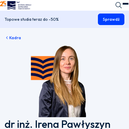
WSKZ - strona główna
Wyszuk
O
Topowe studia teraz do -50%
Sprawdź
Kadra
dr inż. Irena Pawłyszyn