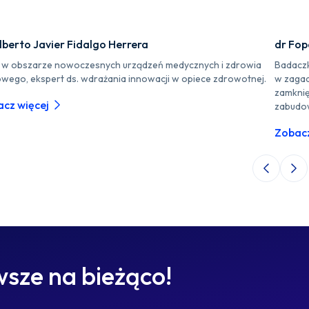
lberto Javier Fidalgo Herrera
dr Fo
r w obszarze nowoczesnych urządzeń medycznych i zdrowia
Badaczk
owego, ekspert ds. wdrażania innowacji w opiece zdrowotnej.
w zagad
zamknię
cz więcej
zabudo
Zobacz
Poprzedni 
Nas
sze na bieżąco!