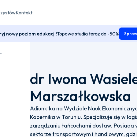
rzystów
Kontakt
yj nowy poziom edukacji!
Topowe studia teraz do -50%
Spraw
sielewska-Marszałkowska
dr Iwona Wasiel
Marszałkowska
Adiunktka na Wydziale Nauk Ekonomicznych
Kopernika w Toruniu. Specjalizuje się w logis
zarządzaniu łańcuchami dostaw. Posiada 
sektorze transportowym i handlowym, gdzi