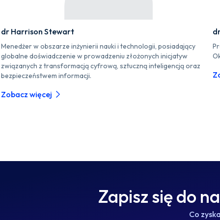
dr Harrison Stewart
d
Menedżer w obszarze inżynierii nauki i technologii, posiadający
Pr
globalne doświadczenie w prowadzeniu złożonych inicjatyw
Ok
związanych z transformacją cyfrową, sztuczną inteligencją oraz
Z
bezpieczeństwem informacji.
Zobacz więcej
Zapisz się do n
Co zysk