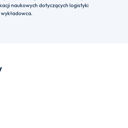
ikacji naukowych dotyczących logistyki
ko wykładowca.
w