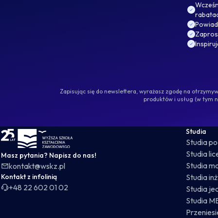
Wcześni
rabata
Powiad
Zaprosz
Inspiru
Zapisując się do newslettera, wyrażasz zgodę na otrzym
produktów i usług (w tym 
WSKZ - strona główna
Studia
Studia p
Studia li
Masz pytania? Napisz do nas!
Studia ma
kontakt@wskz.pl
Kontakt z infolinią
Studia in
+48 22 602 01 02
Studia je
Studia M
Przeniesie