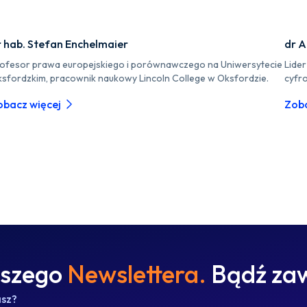
r hab. Stefan Enchelmaier
dr A
ofesor prawa europejskiego i porównawczego na Uniwersytecie
Lide
sfordzkim, pracownik naukowy Lincoln College w Oksfordzie.
cyfr
obacz więcej
Zoba
aszego
Newslettera.
Bądź zaw
asz?