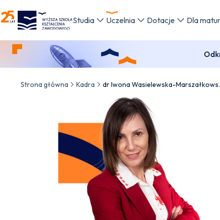
WSKZ - strona główna
Studia
Uczelnia
Dotacje
Dla matu
Odkr
Strona główna
Kadra
dr Iwona Wa