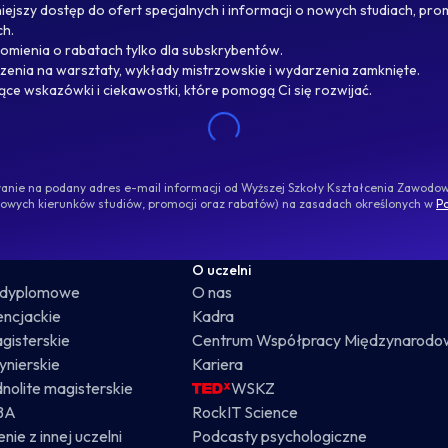
ejszy dostęp do ofert specjalnych i informacji o nowych studiach, pro
ch.
omienia o rabatach tylko dla subskrybentów.
enia na warsztaty, wykłady mistrzowskie i wydarzenia zamknięte.
jące wskazówki i ciekawostki, które pomogą Ci się rozwijać.
ywanie na podany adres e-mail informacji od Wyższej Szkoły Kształcenia Zawod
nowych kierunków studiów, promocji oraz rabatów) na zasadach określonych w
Po
O uczelni
odyplomowe
O nas
cencjackie
Kadra
gisterskie
Centrum Współpracy Międzynarodo
żynierskie
Kariera
dnolite magisterskie
WSKZ
BA
RockIT Science
nie z innej uczelni
Podcasty psychologiczne