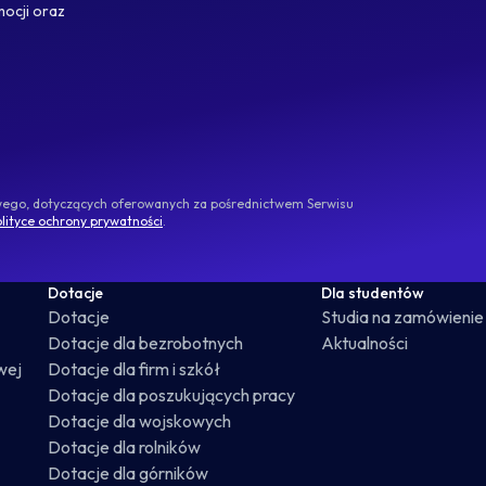
mocji oraz
owego, dotyczących oferowanych za pośrednictwem Serwisu
lityce ochrony prywatności
.
Dotacje
Dla studentów
Dotacje
Studia na zamówienie
Dotacje dla bezrobotnych
Aktualności
wej
Dotacje dla firm i szkół
Dotacje dla poszukujących pracy
Dotacje dla wojskowych
Dotacje dla rolników
Dotacje dla górników