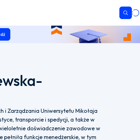
Wyszu
dź
ewska-
 i Zarządzania Uniwersytetu Mikołaja
tyce, transporcie i spedycji, a także w
wieloletnie doświadczenie zawodowe w
e pełniła funkcje menedżerskie, w tym